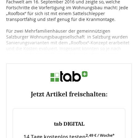
Fachwelt am 16. September 2016 und zeigte so, welche
Fortschritte die Vorfertigung im Wohnungsbau macht: Jede
„Roofbox“ für sich ist mit einem Sattelschlepper
transportfähig und steif genug für die Kranmontage.
Für zwei Mehrfamilienhäuser der gemeinnützigen
Salzburger Wohnungsbaugesellschaft in Salzburg wurden
Sanierungsvarianten mit dem „Roofbox“-Konzept erarbeitet
und die Kosten evaluiert. Insgesamt könnten so je nach
Variante zehn bis zwölf neue Wohneinheiten mit einer...
Jetzt Artikel freischalten:
tab DIGITAL
2,49 € / Woche*
14 Tage kostenlos testen