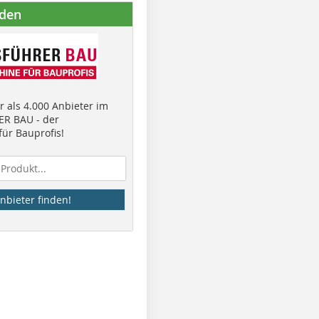
nden
 als 4.000 Anbieter im
R BAU - der
ür Bauprofis!
nbieter finden!