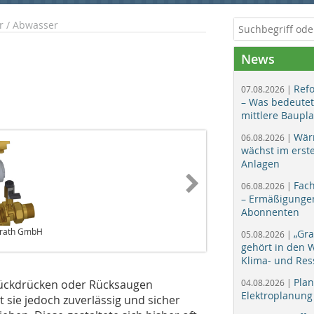
r / Abwasser
News
Ref
07.08.2026 |
– Was bedeutet
mittlere Baupl
Wär
06.08.2026 |
wächst im erst
Anlagen
Fac
06.08.2026 |
– Ermäßigungen
Abonnenten
erath GmbH
„Gr
05.08.2026 |
gehört in den
Klima- und Res
Plan
Rückdrücken oder Rücksaugen
04.08.2026 |
Elektroplanung
 sie jedoch zuverlässig und sicher