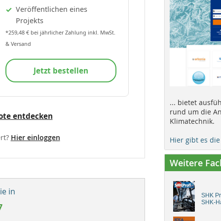
Veröffentlichen eines
Projekts
*259,48 € bei jährlicher Zahlung inkl. MwSt.
& Versand
Jetzt bestellen
... bietet ausf
rund um die An
ote entdecken
Klimatechnik.
rt?
Hier einloggen
Hier gibt es di
Weitere Fa
e in
SHK Pro
SHK-H
7