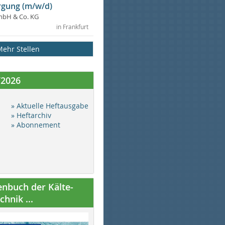
gung (m/w/d)
mbH & Co. KG
in Frankfurt
Mehr Stellen
/2026
» Aktuelle Heftausgabe
» Heftarchiv
» Abonnement
nbuch der Kälte-
hnik ...