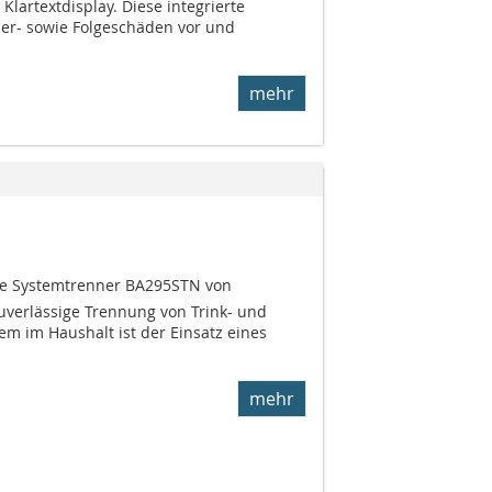
lartextdisplay. Diese integrierte
er- sowie Folgeschäden vor und
mehr
e Systemtrenner BA295STN von
uverlässi­ge Trennung von Trink- und
em im Haus­halt ist der Einsatz eines
mehr