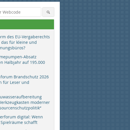
orm des EU-Vergaberechts
 das für kleine und
anungsbüros?
mepumpen-Absatz
en Halbjahr auf 195.000
hforum Brandschutz 2026
 für Leser und
auwasseraufbereitung
 Werkzeugkasten moderner
sourcenschutzpolitik“
erforum digital: Wenn
 Spielräume schafft