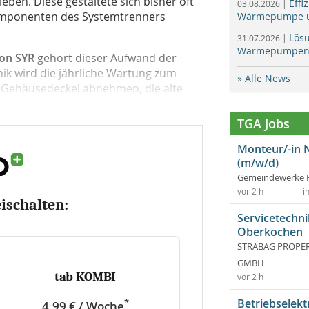
ieben. Diese gestaltete sich bisher oft
Effi
03.08.2026 |
Komponenten des Systemtrenners
Wärmepumpe un
Lös
31.07.2026 |
Wärmepumpen f
von SYR
gehört dieser Aufwand der
ik wird die jährliche Wartung zum
» Alle News
n Gehäusedeckel abnehmen, die alte
TGA Jobs
Monteur/-in 
(m/w/d)
Gemeindewerke 
vor 2 h
i
eischalten:
Servicetechni
Oberkochen
STRABAG PROPERT
GMBH
tab KOMBI
vor 2 h
Betriebselekt
*
4,99 € / Woche