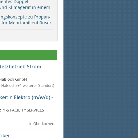
zientes Doppel:
d Klimagerät in einem
ungskonzepte zu Propan-
ür Mehrfamilienhäuser
Netzbetrieb Strom
Haßloch GmbH
n Haßloch (+1 weiterer Standort)
ker:in Elektro (m/w/d) -
Y & FACILITY SERVICES
in Oberkochen
riker