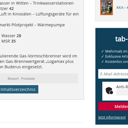
ser in Witten – Trinkwasserstationen
itzer
42
KKA – K
Luft in Kinosälen – Lüftungsgeräte für ein
rmarkt-Pilotprojekt – Wärmepumpe
| Wasser
28
tab
 | MSR
35
✓ Mehrmals im 
lierende Gas-Vormischbrenner wird im
✓ Exklusive Arti
den Gas-Brennwertgerät „Logamax plus
✓ Kostenlos und
n Buderus eingesetzt.
Ressort: Produkte
Anti-R
Inhaltsverzeichnis
Melden 
Jetzt informieren!