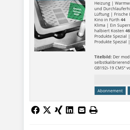
Heizung | Warmwas
und Durchlauferh
Lüftung | Frische 
Kino in Fürth
44
Klima | Ein Supe
halbiert Kosten
46
Produkte Spezial 
Produkte Spezial
Titelbild:
Der modu
selbstkalibrieren
GB192i-19 CMS“ vo
Abonnement