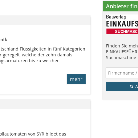
Anbieter fi
hnik
Finden Sie mehr
tschland Flüssigkeiten in fünf Kategorien
EINKAUFSFÜHRE
ar geregelt, welche der zehn damals
Suchmaschine f
ngsarmaturen bis zu welcher
mehr
A
llautomaten von SYR bildet das