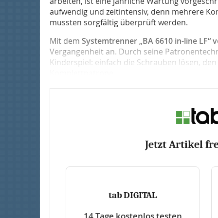
arbeiten, ist eine jährliche Wartung vorgeschr
aufwendig und zeitintensiv, denn mehrere 
mussten sorgfältig überprüft werden.
Mit dem
Systemtrenner „BA 6610 in-line LF“ 
Vergangenheit an. Durch seine Patronentechn
Kinderspiel: einfach die Schrauben lösen, de
Komplettpatrone...
Jetzt Artikel fr
tab DIGITAL
14 Tage kostenlos testen