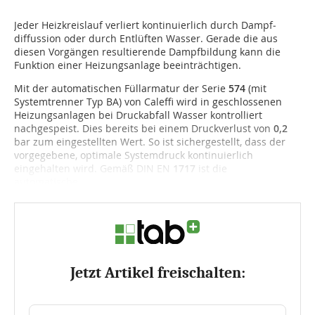
Jeder Heizkreislauf verliert kontinuierlich durch Dampf­
diffussion oder durch Entlüften Wasser. Gerade die aus
diesen Vorgängen resultierende Dampfbildung kann die
Funktion einer Heizungsanlage beeinträchti­gen.
Mit der auto­matischen Füllarmatur der Serie
574
(mit
System­trenner Typ BA) von Caleffi wird in geschlossenen
Heizungs­anlagen bei Druckabfall Wasser kontrolliert
nachgespeist. Dies bereits bei einem Druckverlust von
0,2
bar zum eingestellten Wert. So ist sichergestellt, dass der
vorgegebene, optimale Systemdruck kontinuierlich
eingehalten wird. Gemäß DIN EN
1717
ist die
automatische...
Jetzt Artikel freischalten: