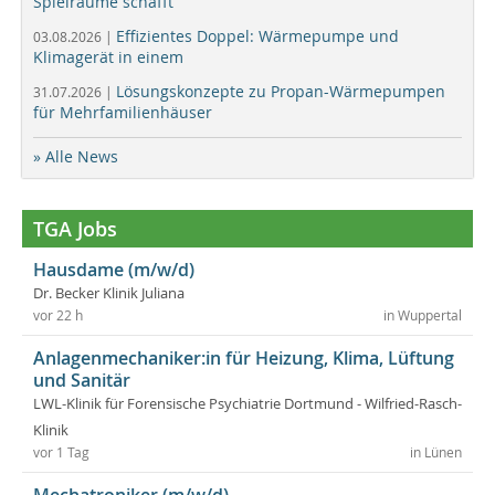
Spielräume schafft
Effizientes Doppel: Wärmepumpe und
03.08.2026 |
Klimagerät in einem
Lösungskonzepte zu Propan-Wärmepumpen
31.07.2026 |
für Mehrfamilienhäuser
» Alle News
TGA Jobs
Hausdame (m/w/d)
Dr. Becker Klinik Juliana
vor 22 h
in Wuppertal
Anlagenmechaniker:in für Heizung, Klima, Lüftung
und Sanitär
LWL-Klinik für Forensische Psychiatrie Dortmund - Wilfried-Rasch-
Klinik
vor 1 Tag
in Lünen
Mechatroniker (m/w/d)