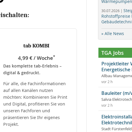
Wärmepumpen f
Stei
30.07.2026 |
eischalten:
Rohstoffpreise
Gebäudetechni
» Alle News
tab KOMBI
TGA Jobs
*
4,99 € / Woche
Projektleite
Das komplette tab-Erlebnis –
Energetische
digital & gedruckt.
Allbau Manageme
vor 2 h
Für alle, die Fachinformationen
auf allen Kanälen nutzen
Bauleiter (m/
möchten: Kombinieren Sie Print
Salvia Elektrote
und Digital, profitieren Sie von
vor 2 h
unseren Fachforen und
Elektroinstal
präsentieren Sie Ihr eigenes
Elektrotechni
Projekt.
Stadt Fürstenfel