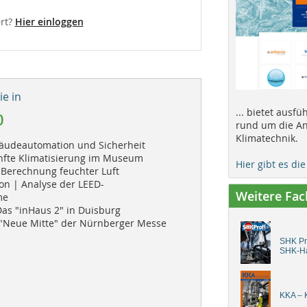
rt?
Hier einloggen
e in
... bietet ausf
0
rund um die An
Klimatechnik.
bäudeautomation und Sicherheit
nfte Klimatisierung im Museum
Hier gibt es di
 Berechnung feuchter Luft
n | Analyse der LEED-
Weitere Fa
me
Das "inHaus 2" in Duisburg
 "Neue Mitte" der Nürnberger Messe
SHK Pro
SHK-H
KKA – K