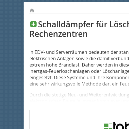
Schalldämpfer für Lösch
Rechenzentren
In EDV- und Serverräumen bedeuten der ständi
elektrischen Anlagen sowie die damit verb
extrem hohe Brandlast. Daher werden in dies
Inertgas-Feuerlöschanlagen oder Löschanlag
eingesetzt. Diese Systeme und ihre Komponente
eine sehr wirkungsvolle Methode dar, ein Feue
Durch die stetige Neu- und Weiterentwicklu
elektronischen Bauteile immer komplexer und s