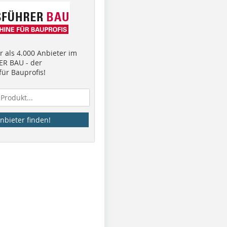
 als 4.000 Anbieter im
R BAU - der
ür Bauprofis!
nbieter finden!