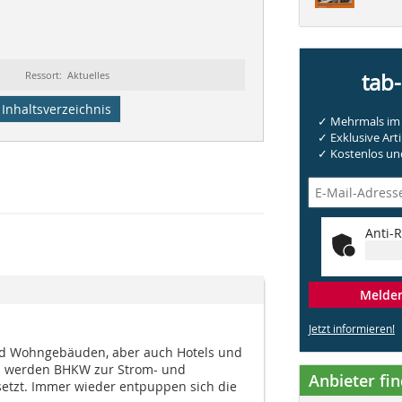
Ressort: Aktuelles
tab
Inhaltsverzeichnis
✓ Mehrmals im 
✓ Exklusive Arti
✓ Kostenlos und
Anti-R
Melden 
Jetzt informieren!
d Wohngebäuden, aber auch Hotels und
 werden BHKW zur Strom- und
Anbieter fi
tzt. Immer wieder entpuppen sich die