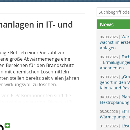
anlagen in IT- und
News
Wär
06.08.2026 |
wächst im erst
Anlagen
ge Betrieb einer Vielzahl von
Fac
06.08.2026 |
undene große Abwärmemenge eine
– Ermäßigungen
en Bereichen für den Brandschutz
Abonnenten
en mit chemischen Löschmitteln
„Gr
05.08.2026 |
n stellen bereits seit vielen Jahren
gehört in den
r wirkungsvoll zu löschen.
Klima- und Res
ng von EDV-Komponenten sind die
Plan
04.08.2026 |
ensibler geworden. Dieses trifft...
Elektroplanung
Effi
03.08.2026 |
Wärmepumpe un
Lös
31.07.2026 |