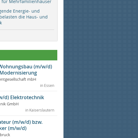
ür Mehrfamilienhäuser
gende Energie- und
 belasten die Haus- und
k
r Wohnungsbau (m/w/d)
 Modernisierung
ntgesellschaft mbH
in Essen
w/d) Elektrotechnik
chnik GmbH
in Kaiserslautern
lateur (m/w/d) bzw.
ker (m/w/d)
dbruck