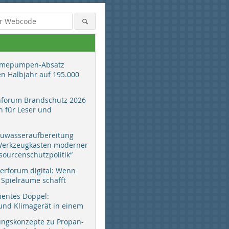
mepumpen-Absatz
en Halbjahr auf 195.000
hforum Brandschutz 2026
 für Leser und
auwasseraufbereitung
 Werkzeugkasten moderner
sourcenschutzpolitik“
erforum digital: Wenn
 Spielräume schafft
zientes Doppel:
d Klimagerät in einem
ungskonzepte zu Propan-