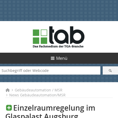
Menü
Gebäudeautomation / MSR
News Gebäudeautomation/MSR
Einzelraumregelung im
Glaspalast Augsburg