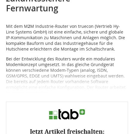
Fernwartung
Mit dem M
2
M Industrie-Router von truecon (Vertrieb Hy-
Line Systems GmbH) ist eine einfache, sichere und globale
IP-Kommunikation zu Maschinen und Anlagen möglich. Die
kompakte Bauform und das Industriegehäuse für die
Hutschiene erleichtern die Montage im Schaltschrank.
Bei der Entwicklung des Routers wurde ein modulares
Modemkonzept umgesetzt. In das gleiche Grundgerät
können verschiedene Modem-Typen (analog, ISDN,
GSM/GPRS, EDGE und UMTS) wahlweise eingebaut werden.
Die bereits auf jedem Router vorhandene Software
ermöglicht eine einfache Konfiguration. Der Router arbeitet
in einem erweiterten...
Jetzt Artikel freischalten: