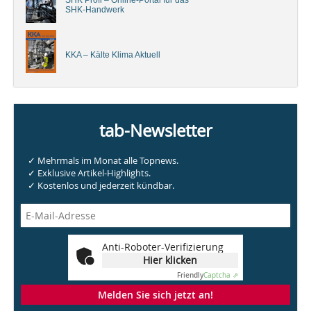
SHK Profi – Online-Portal für das
SHK-Handwerk
KKA – Kälte Klima Aktuell
tab-Newsletter
✓ Mehrmals im Monat alle Topnews.
✓ Exklusive Artikel-Highlights.
✓ Kostenlos und jederzeit kündbar.
Anti-Roboter-Verifizierung
Hier klicken
Friendly
Captcha ⇗
Melden Sie sich jetzt an!