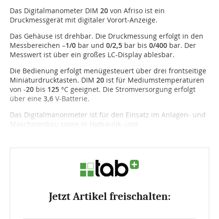
Das Digitalmanometer DIM
20
von Afriso ist ein
Druckmessgerät mit digitaler Vorort-Anzeige.
Das Gehäuse ist drehbar. Die Druckmessung erfolgt in den
Messbereichen –
1/0
bar und
0/2,5
bar bis
0/400
bar. Der
Messwert ist über ein großes LC-Display ablesbar.
Die Bedienung erfolgt menüge­steuert über drei frontseitige
Miniaturdrucktasten. DIM
20
ist für Mediumstemperaturen
von -
20
bis
125
°C geeignet. Die Strom­ver­sorgung erfolgt
über eine
3,6
V-Batterie.
Das Digitalmanon­me­ter ist für den Einsatz im Anlagen- und
Maschinenbau sowie in Hydraulik- und
Pneumatikanwendungen konzipiert.
Jetzt Artikel freischalten: