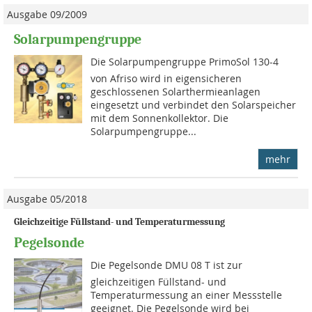
Ausgabe 09/2009
Solarpumpengruppe
Die Solarpumpengruppe PrimoSol 130-4
von Afriso wird in eigensicheren
geschlossenen Solarthermieanlagen
eingesetzt und verbindet den Solarspeicher
mit dem Sonnenkollektor. Die
Solarpumpengruppe...
mehr
Ausgabe 05/2018
Gleichzeitige Füllstand- und Temperaturmessung
Pegelsonde
Die Pegelsonde DMU 08 T ist zur
gleichzeitigen Füllstand- und
Temperaturmessung an einer Messstelle
geeignet. Die Pegelsonde wird bei