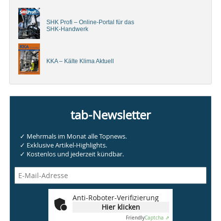
SHK Profi – Online-Portal für das
SHK-Handwerk
KKA – Kälte Klima Aktuell
tab-Newsletter
✓ Mehrmals im Monat alle Topnews.
✓ Exklusive Artikel-Highlights.
✓ Kostenlos und jederzeit kündbar.
Anti-Roboter-Verifizierung
Hier klicken
Friendly
Captcha ⇗