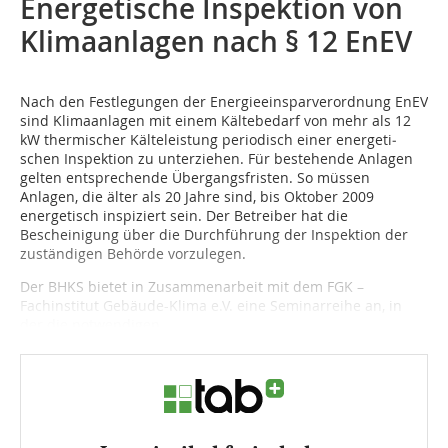
Energetische Inspektion von
Klimaanlagen nach §
12
EnEV
Nach den Festlegungen der Energieeinsparverordnung EnEV
sind Klima­anla­gen mit einem Kältebedarf von mehr als
12
kW thermischer Kälteleistung periodisch einer energeti­
schen Inspektion zu unterziehen. Für bestehende Anlagen
gelten entsprechende Über­gangsfristen. So müssen
Anlagen, die älter als
20
Jahre sind, bis Oktober
2009
energetisch inspiziert sein. Der Betreiber hat die
Bescheinigung über die Durchführung der Inspektion der
zuständigen Behörde vorzulegen.
Der BHKS bietet in Zusammenarbeit mit dem FGK –
Fachinstitut Gebäude-Klima e.V. eine Seminarreihe an, in
der die notwendigen...