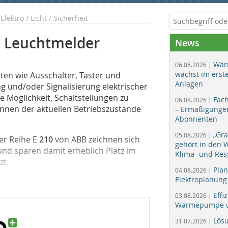
lektro / Licht / Sicherheit
d Leuchtmelder
News
Wär
06.08.2026 |
wächst im erst
en wie Ausschalter, Taster und
Anlagen
g und/oder Signalisierung elektrischer
e Möglichkeit, Schaltstellungen zu
Fac
06.08.2026 |
kennen der aktuellen Betriebszustände
– Ermäßigungen
Abonnenten
„Gr
05.08.2026 |
er Reihe E
210
von ABB zeichnen sich
gehört in den
nd sparen damit erheblich Platz im
Klima- und Res
zt.
Plan
04.08.2026 |
Elektroplanung
Effi
03.08.2026 |
Wärmepumpe un
Lös
31.07.2026 |