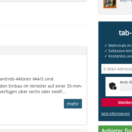
KKA – K
tab
✓ Mehrmals im 
✓ Exklusive Arti
✓ Kostenlos und
lantrieb-Aktoren VAA/S sind
Anti-R
den Einbau im Verteiler auf einer 35-mm-
verfügen über sechs oder zwölf...
Melden 
mehr
Jetzt informieren!
Anbieter fi