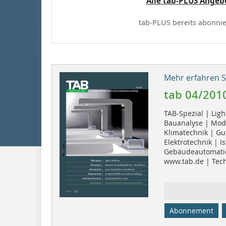
Alle tab-PLUS Angeb
tab-PLUS bereits abonnie
Mehr erfahren Si
tab 04/201
TAB-Spezial | Ligh
Bauanalyse | Mode
Klimatechnik | Gu
Elektrotechnik | I
Gebäudeautomatio
www.tab.de | Tech
Abonnement