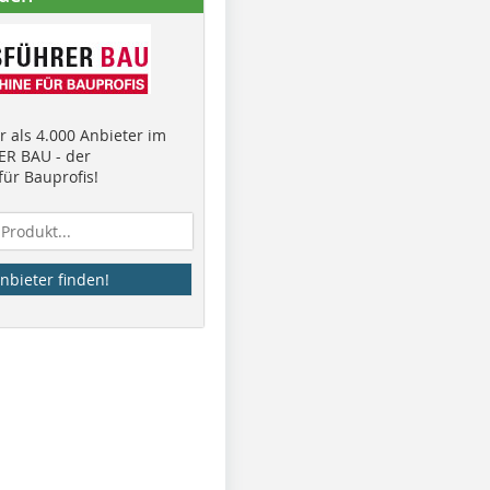
 als 4.000 Anbieter im
R BAU - der
ür Bauprofis!
nbieter finden!