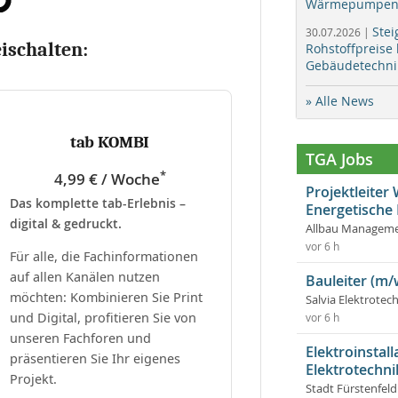
Wärmepumpen f
Stei
30.07.2026 |
eischalten:
Rohstoffpreise
Gebäudetechni
» Alle News
tab KOMBI
TGA Jobs
*
4,99 € / Woche
Projektleite
Das komplette tab-Erlebnis –
Energetische
digital & gedruckt.
Allbau Manageme
vor 6 h
Für alle, die Fachinformationen
auf allen Kanälen nutzen
Bauleiter (m/
möchten: Kombinieren Sie Print
Salvia Elektrote
und Digital, profitieren Sie von
vor 6 h
unseren Fachforen und
Elektroinstal
präsentieren Sie Ihr eigenes
Elektrotechni
Projekt.
Stadt Fürstenfel