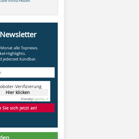
älte Klima Aktuell
-Newsletter
Monat alle Topnews.
kel-Highlights.
 jederzeit kündbar.
oboter-Verifizierung
Hier klicken
Friendly
Captcha ⇗
Sie sich jetzt an!
nden