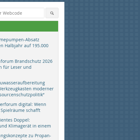
mepumpen-Absatz
en Halbjahr auf 195.000
hforum Brandschutz 2026
 für Leser und
auwasseraufbereitung
 Werkzeugkasten moderner
sourcenschutzpolitik“
erforum digital: Wenn
 Spielräume schafft
zientes Doppel:
d Klimagerät in einem
ungskonzepte zu Propan-