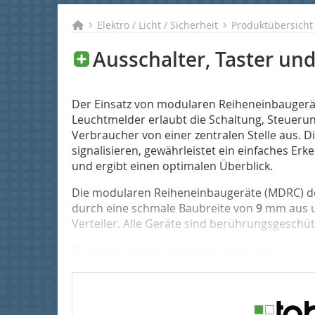
Elektro / Licht / Sicherheit
Produktübersicht E
Ausschalter, Taster un
Der Einsatz von modularen Reiheneinbaugerät
Leuchtmelder erlaubt die Schaltung, Steuerun
Verbraucher von einer zentralen Stelle aus. Di
signalisieren, gewährleistet ein einfaches Er
und ergibt einen optimalen Überblick.
Die modularen Reiheneinbaugeräte (MDRC) d
durch eine schmale Baubreite von
9
mm aus u
Verteiler. Alle Geräte sind berührungsgeschüt
Bei den Anschlussklemmen wurde ein...