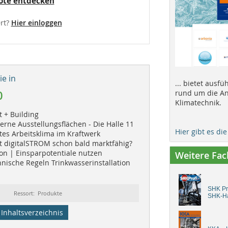
ote entdecken
rt?
Hier einloggen
e in
... bietet ausf
0
rund um die An
Klimatechnik.
t + Building
rne Ausstellungsflächen - Die Halle 11
Hier gibt es di
tes Arbeitsklima im Kraftwerk
st digitalSTROM schon bald marktfähig?
n | Einsparpotentiale nutzen
Weitere Fa
nische Regeln Trinkwasserinstallation
SHK Pro
Ressort: Produkte
SHK-H
Inhaltsverzeichnis