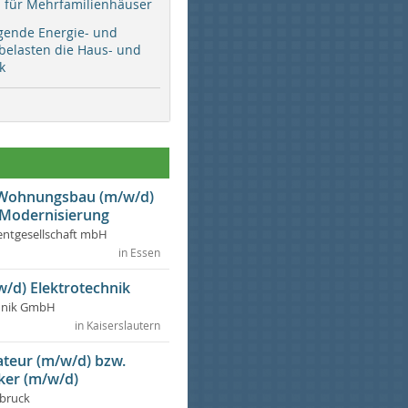
ür Mehrfamilienhäuser
gende Energie- und
 belasten die Haus- und
k
r Wohnungsbau (m/w/d)
 Modernisierung
ntgesellschaft mbH
in Essen
w/d) Elektrotechnik
chnik GmbH
in Kaiserslautern
lateur (m/w/d) bzw.
ker (m/w/d)
dbruck