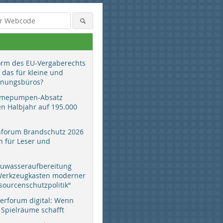
orm des EU-Vergaberechts
 das für kleine und
anungsbüros?
mepumpen-Absatz
en Halbjahr auf 195.000
hforum Brandschutz 2026
 für Leser und
auwasseraufbereitung
 Werkzeugkasten moderner
sourcenschutzpolitik“
erforum digital: Wenn
 Spielräume schafft