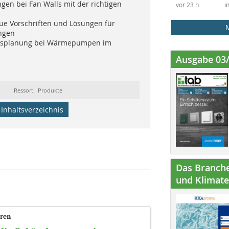
en bei Fan Walls mit der richtigen
vor 23 h
i
ue Vorschriften und Lösungen für
ngen
splanung bei Wärmepumpen im
s
Ausgabe 03
Ressort: Produkte
Inhaltsverzeichnis
Das Branche
und Klimatec
hren