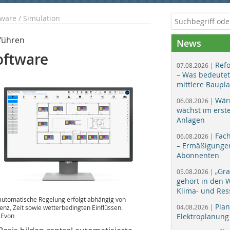
ware / Simulation
führen
News
oftware
Ref
07.08.2026 |
– Was bedeutet
mittlere Baupl
Wär
06.08.2026 |
wächst im erst
Anlagen
Fac
06.08.2026 |
– Ermäßigungen
Abonnenten
„Gr
05.08.2026 |
gehört in den
Klima- und Res
automatische Regelung erfolgt abhängig von
Plan
04.08.2026 |
enz, Zeit sowie wetterbedingten Einflüssen.
: Evon
Elektroplanung