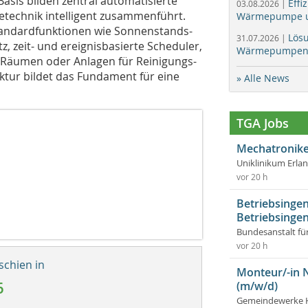
asis bilden zentral automatisierte
Effi
03.08.2026 |
etechnik intelligent zusammenführt.
Wärmepumpe un
andardfunktionen wie Sonnenstands-
Lös
31.07.2026 |
z, zeit- und ereignisbasierte Scheduler,
Wärmepumpen f
n Räumen oder Anlagen für Reinigungs-
tur bildet das Fundament für eine
» Alle News
TGA Jobs
Mechatronike
Uniklinikum Erla
vor 20 h
Betriebsingen
Betriebsingen
Bundesanstalt fü
vor 20 h
schien in
Monteur/-in 
6
(m/w/d)
Gemeindewerke 