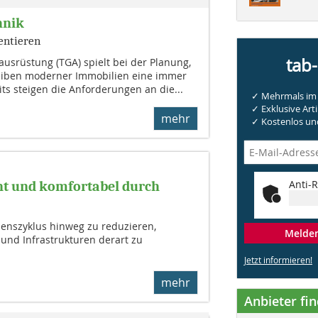
hnik
entieren
tab
usrüstung (TGA) spielt bei der Planung,
eiben moderner Immobilien eine immer
its steigen die Anforderungen an die...
✓ Mehrmals im 
✓ Exklusive Arti
mehr
✓ Kostenlos und
Anti-R
nt und komfortabel durch
benszyklus hinweg zu reduzieren,
Melden 
 und Infrastrukturen derart zu
Jetzt informieren!
mehr
Anbieter fi