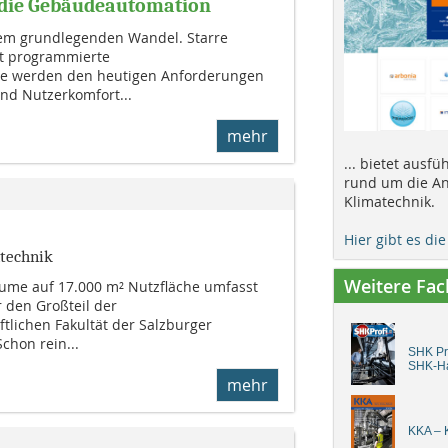
 die Gebäudeautomation
em grundlegenden Wandel. Starre
t programmierte
e werden den heutigen Anforderungen
 und Nutzerkomfort...
mehr
... bietet ausf
rund um die An
Klimatechnik.
Hier gibt es di
ntechnik
Weitere Fa
ume auf 17.000 m² Nutzfläche umfasst
 den Großteil der
tlichen Fakultät der Salzburger
chon rein...
SHK Pro
SHK-H
mehr
KKA – K