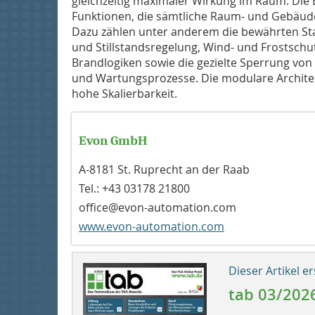
gleichzeitig maximaler Wirkung im Raum. Die B
Funktionen, die sämtliche Raum- und ­Gebäud
Dazu zählen unter anderem die bewährten St
und Stillstandsregelung, Wind- und Frostschut
Brandlogiken sowie die gezielte Sperrung vo
und Wartungsprozesse. Die modulare Architek
hohe Skalierbarkeit.
Evon GmbH
A-8181 St. Ruprecht an der Raab
Tel.: +43 03178 21800
office@evon-automation.com
www.evon-automation.com
Dieser Artikel er
tab 03/202