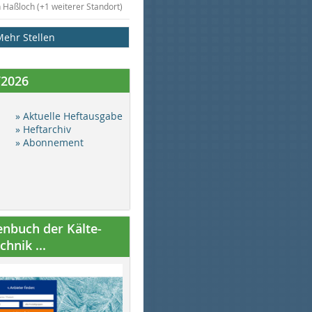
n Haßloch (+1 weiterer Standort)
Mehr Stellen
/2026
» Aktuelle Heftausgabe
» Heftarchiv
» Abonnement
nbuch der Kälte-
hnik ...