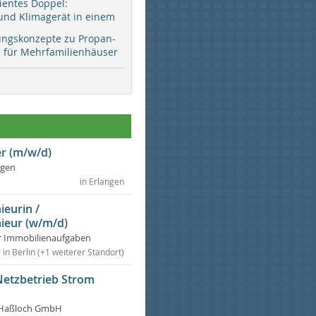
zientes Doppel:
d Klimagerät in einem
ungskonzepte zu Propan-
ür Mehrfamilienhäuser
r (m/w/d)
ngen
in Erlangen
ieurin /
ieur (w/m/d)
r Immobilienaufgaben
in Berlin (+1 weiterer Standort)
Netzbetrieb Strom
Haßloch GmbH