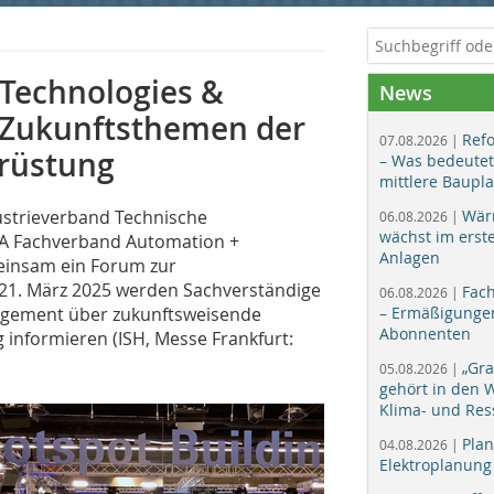
 Technologies &
News
 Zukunftsthemen der
Ref
07.08.2026 |
rüstung
– Was bedeutet
mittlere Baupl
ustrieverband Technische
Wär
06.08.2026 |
wächst im erst
A Fachverband Automation +
Anlagen
insam ein Forum zur
 21. März 2025 werden Sachverständige
Fac
06.08.2026 |
agement über zukunftsweisende
– Ermäßigungen
Abonnenten
nformieren (ISH, Messe Frankfurt:
„Gr
05.08.2026 |
gehört in den
Klima- und Res
Plan
04.08.2026 |
Elektroplanung