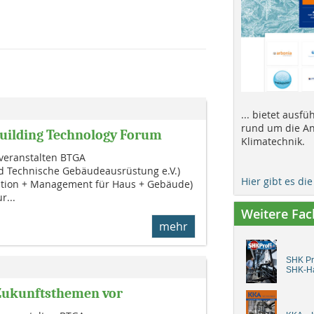
... bietet ausf
rund um die An
uilding Technology Forum
Klimatechnik.
 veranstalten BTGA
d Technische Gebäudeausrüstung e.V.)
Hier gibt es di
ion + Management für Haus + Gebäude)
r...
Weitere Fa
mehr
SHK Pro
SHK-H
-Zukunftsthemen vor