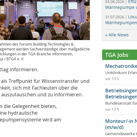
Effi
03.08.2026 |
Wärmepumpe un
Lös
31.07.2026 |
Wärmepumpen f
» Alle News
ahmen des Forums Building Technologies &
gement werden Sachverständige über maßgebliche
TGA Jobs
icklungen in der TGA-Branche informieren.
 ja / BTGA e. V.
Mechatronike
tag informieren.
Uniklinikum Erla
vor 13 h
als Treffpunkt für Wissenstransfer und
keit, sich mit Fachleuten über die
Betriebsingen
auszutauschen und zu informieren.
Betriebsingen
Bundesanstalt fü
die Gelegenheit bieten,
vor 13 h
ine hydraulische
rmepumpensysteme wird am
Monteur/-in 
(m/w/d)
Gemeindewerke 