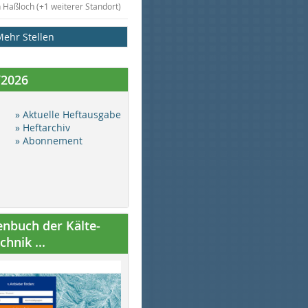
n Haßloch (+1 weiterer Standort)
Mehr Stellen
/2026
» Aktuelle Heftausgabe
» Heftarchiv
» Abonnement
nbuch der Kälte-
hnik ...