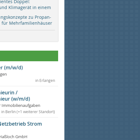
zientes Doppel:
d Klimagerät in einem
ungskonzepte zu Propan-
ür Mehrfamilienhäuser
r (m/w/d)
ngen
in Erlangen
ieurin /
ieur (w/m/d)
r Immobilienaufgaben
in Berlin (+1 weiterer Standort)
Netzbetrieb Strom
Haßloch GmbH