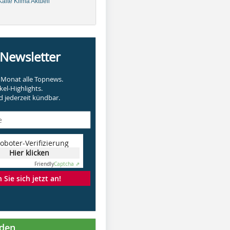
älte Klima Aktuell
-Newsletter
Monat alle Topnews.
kel-Highlights.
 jederzeit kündbar.
oboter-Verifizierung
Hier klicken
Friendly
Captcha ⇗
Sie sich jetzt an!
nden