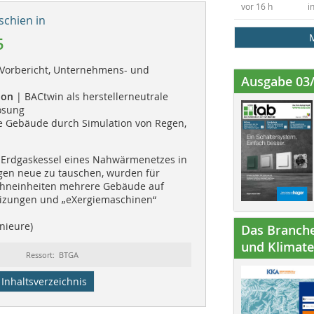
vor 16 h
i
schien in
5
Vorbericht, Unternehmens- und
Ausgabe 03
ion
| BACtwin als herstellerneutrale
ösung
e Gebäude durch Simulation von Regen,
e Erdgaskessel eines Nahwärmenetzes in
egen neue zu tauschen, wurden für
hneinheiten mehrere Gebäude auf
ungen und „eXergiemaschinen“
nieure)
Das Branche
und Klimatec
Ressort: BTGA
Inhaltsverzeichnis