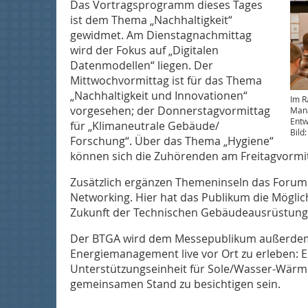
Das Vortragsprogramm dieses Tages
ist dem Thema „Nachhaltigkeit“
gewidmet. Am Dienstag­nachmittag
wird der Fokus auf „Digitalen
Datenmodellen“ liegen. Der
Mittwochvormittag ist für das Thema
„Nachhaltigkeit und Innovationen“
Im R
vorgesehen; der Donnerstagvormittag
Mana
Entw
für „Klimaneutrale Gebäude/
Bild:
Forschung“. Über das Thema „Hygiene“
können sich die Zuhörenden am Freitagvormit
Zusätzlich ergänzen Themeninseln das Forum 
Networking. Hier hat das Publikum die Möglich
Zukunft der Technischen Gebäudeausrüstung 
Der BTGA wird dem Messepublikum außerdem 
Energiemanagement live vor Ort zu erleben: E
Unterstützungseinheit für Sole/Wasser-Wä
gemeinsamen Stand zu besichtigen sein.