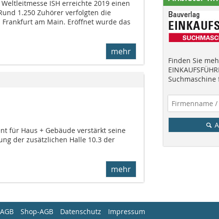
eltleitmesse ISH erreichte 2019 einen
und 1.250 Zuhörer verfolgten die
n Frankfurt am Main. Eröffnet wurde das
mehr
Finden Sie mehr
EINKAUFSFÜHRE
Suchmaschine f
A
 für Haus + Gebäude verstärkt seine
ng der zusätz­li­chen Halle 10.3 der
mehr
AGB
Shop-AGB
Datenschutz
Impressum