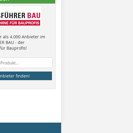
 als 4.000 Anbieter im
R BAU - der
ür Bauprofis!
nbieter finden!