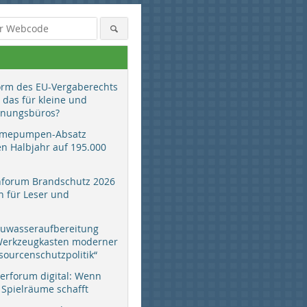
orm des EU-Vergaberechts
 das für kleine und
anungsbüros?
mepumpen-Absatz
en Halbjahr auf 195.000
hforum Brandschutz 2026
 für Leser und
auwasseraufbereitung
 Werkzeugkasten moderner
sourcenschutzpolitik“
erforum digital: Wenn
 Spielräume schafft