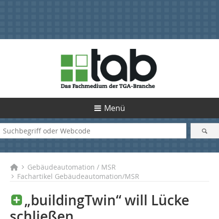
Menü
Gebäudeautomation / MSR
Fachartikel Gebäudeautomation/MSR
„buildingTwin“ will Lücke
schließen