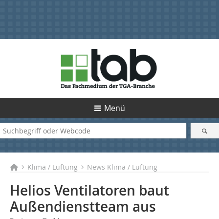
Menü
Klima / Lüftung
News Klima / Lüftung
Helios Ventilatoren baut
Außendienstteam aus