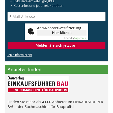
✓ Exklusive Artikel-Highlights.
✓ Kostenlos und jederzeit kündbar.
Anti-Roboter-Verifizierung
Hier klicken
Friendly
Captcha ⇗
Melden Sie sich jetzt an!
Jetzt informieren!
Anbieter finden
Finden Sie mehr als 4.000 Anbieter im EINKAUFSFÜHRER
BAU - der Suchmaschine für Bauprofis!