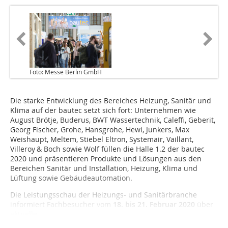
Foto: Messe Berlin GmbH
Die starke Entwicklung des Bereiches Heizung, Sanitär und
Klima auf der bautec setzt sich fort: Unternehmen wie
August Brötje, Buderus, BWT Wassertechnik, Caleffi, Geberit,
Georg Fischer, Grohe, Hansgrohe, Hewi, Junkers, Max
Weishaupt, Meltem, Stiebel Eltron, Systemair, Vaillant,
Villeroy & Boch sowie Wolf füllen die Halle 1.2 der bautec
2020 und präsentieren Produkte und Lösungen aus den
Bereichen Sanitär und Installation, Heizung, Klima und
Lüftung sowie Gebäudeautomation.
Die Leistungsschau der Heizungs- und Sanitärbranche
informiert Fachbesucher vom
18. bis 21. Februar 2020
über
aktuelle...