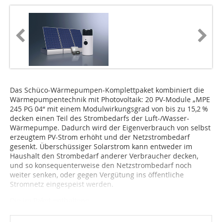
Das Schüco-Wärmepumpen-Kom­plettpaket kombiniert die
Wär­me­pumpentechnik mit Photovoltaik: 20 PV-Module „MPE
245 PG 04“ mit einem Modulwirkungsgrad von bis zu 15,2 %
decken einen Teil des Strombedarfs der Luft-/Wasser-
Wärmepumpe. Dadurch wird der Eigenverbrauch von selbst
erzeugtem PV-Strom erhöht und der Netzstrombedarf
gesenkt. Überschüssiger Solar­strom kann entweder im
Haus­halt den Strombedarf anderer Verbraucher decken,
und so kon­sequenterweise den Netz­strom­bedarf noch
weiter sen­ken, oder gegen Vergütung ins öffentliche
Stromnetz einge­speist werden.
Die im Paket enthaltene...