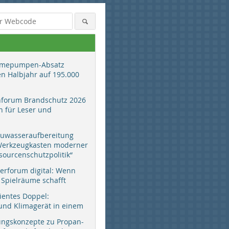
mepumpen-Absatz
en Halbjahr auf 195.000
hforum Brandschutz 2026
 für Leser und
auwasseraufbereitung
 Werkzeugkasten moderner
sourcenschutzpolitik“
erforum digital: Wenn
 Spielräume schafft
zientes Doppel:
d Klimagerät in einem
ungskonzepte zu Propan-