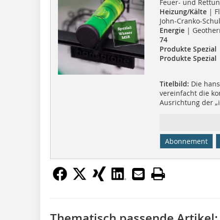
Feuer- und Rett
Heizung/Kälte
| F
John-Cranko-Schu
Energie
| Geother
74
Produkte Spezial
Produkte Spezial
Titelbild:
Die hans
vereinfacht die ko
Ausrichtung der „
Abonnement
Thematisch passende Artikel: