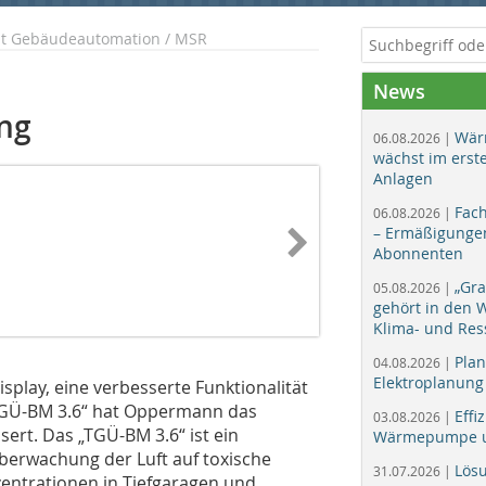
ht Gebäudeautomation / MSR
News
ng
Wär
06.08.2026 |
wächst im erst
Anlagen
Fac
06.08.2026 |
– Ermäßigungen
Abonnenten
„Gr
05.08.2026 |
gehört in den
Klima- und Res
Plan
04.08.2026 |
Elektroplanung
play, eine verbesserte Funktionalität
„TGÜ-BM 3.6“ hat Oppermann das
Effi
03.08.2026 |
ert. Das „TGÜ-BM 3.6“ ist ein
Wärmepumpe un
berwachung der Luft auf toxische
Lös
31.07.2026 |
entrationen in Tiefgaragen und