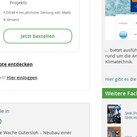
Projekts
*259,48 € bei jährlicher Zahlung inkl. MwSt.
& Versand
Jetzt bestellen
... bietet ausf
rund um die An
Klimatechnik.
ote entdecken
rt?
Hier einloggen
Hier gibt es di
Weitere Fa
e in
SHK Pro
SHK-H
0
 Wache Gütersloh – Neubau einer