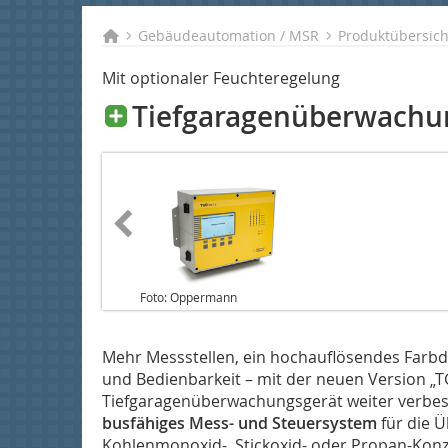
Gebäudeautomation / MSR
Produktübersic
Mit optionaler Feuchteregelung
Tiefgaragenüberwachu
Foto: Oppermann
Mehr Messstellen, ein hochauflösendes Farbdis
und Bedienbarkeit – mit der neuen Version 
Tiefgaragen­überwachungsgerät weiter verbess
busfähiges Mess- und Steuersystem
für die Ü
Kohlenmonoxid-, Stickoxid- oder Propan-Konz