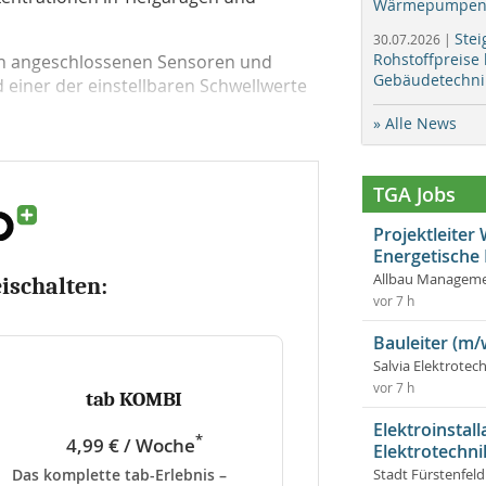
Wärmepumpen f
Stei
30.07.2026 |
Rohstoffpreise
en angeschlossenen Sensoren und
Gebäudetechni
 einer der einstellbaren Schwellwerte
» Alle News
TGA Jobs
Projektleite
Energetische
Allbau Manageme
eischalten:
vor 7 h
Bauleiter (m/
Salvia Elektrote
vor 7 h
tab KOMBI
Elektroinstal
*
4,99 € / Woche
Elektrotechni
Das komplette tab-Erlebnis –
Stadt Fürstenfel