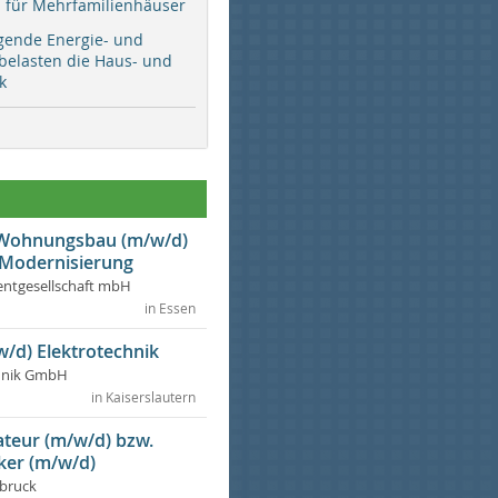
ür Mehrfamilienhäuser
gende Energie- und
 belasten die Haus- und
k
r Wohnungsbau (m/w/d)
 Modernisierung
ntgesellschaft mbH
in Essen
w/d) Elektrotechnik
chnik GmbH
in Kaiserslautern
lateur (m/w/d) bzw.
ker (m/w/d)
dbruck