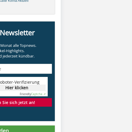
älte Klima Aktuell
-Newsletter
Monat alle Topnews.
kel-Highlights.
 jederzeit kündbar.
oboter-Verifizierung
Hier klicken
Friendly
Captcha ⇗
Sie sich jetzt an!
nden