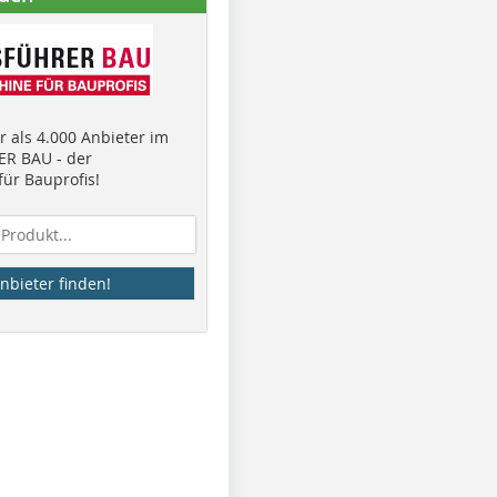
 als 4.000 Anbieter im
R BAU - der
ür Bauprofis!
nbieter finden!