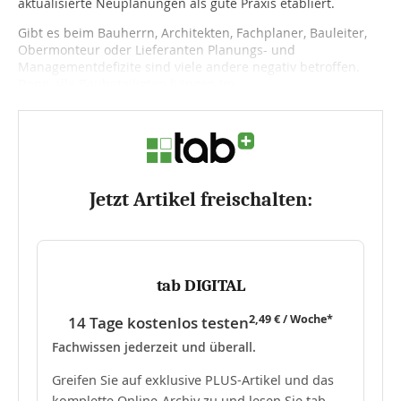
aktualisierte Neuplanungen als gute Praxis etabliert.
Gibt es beim Bauherrn, Architekten, Fachplaner, Bauleiter,
Obermonteur oder Lieferanten Planungs- und
Managementdefizite sind viele andere negativ betroffen.
Denn alle Baubeteiligten hängen im...
Jetzt Artikel freischalten:
tab DIGITAL
2,49 € / Woche*
14 Tage kostenlos testen
Fachwissen jederzeit und überall.
Greifen Sie auf exklusive PLUS-Artikel und das
komplette Online-Archiv zu und lesen Sie tab