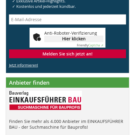
✓ Exklusive Artikel-Highlights.
✓ Kostenlos und jederzeit kündbar.
Anti-Roboter-Verifizierung
Hier klicken
Friendly
Captcha ⇗
Melden Sie sich jetzt an!
Jetzt informieren!
Anbieter finden
Finden Sie mehr als 4.000 Anbieter im EINKAUFSFÜHRER
BAU - der Suchmaschine für Bauprofis!