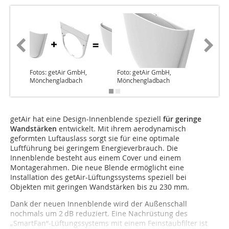
Fotos: getAir GmbH,
Foto: getAir GmbH,
Foto: ge
Mönchengladbach
Mönchengladbach
Mönche
getAir hat eine Design-Innenblende speziell
für geringe
Wandstärken
entwickelt. Mit ihrem aerodynamisch
geformten Luftauslass sorgt sie für eine optimale
Luftführung bei geringem Energieverbrauch. Die
Innenblende besteht aus einem Cover und einem
Montagerahmen. Die neue Blende ermöglicht eine
Installation des getAir-Lüftungssystems speziell bei
Objekten mit geringen Wandstärken bis zu 230 mm.
Dank der neuen Innenblende wird der Außenschall
nochmals um 2 dB reduziert. Eine Nachrüstung des
„SmartFan“-Lüftungssystems mit einem Feinstaubfilter ist