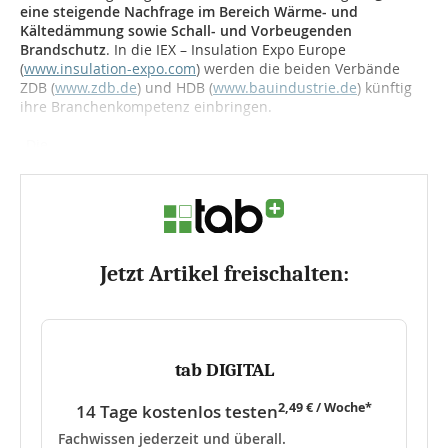
eine steigende Nachfrage im Bereich Wärme- und
Kältedämmung sowie Schall- und Vorbeugenden
Brandschutz
. In die IEX – Insulation Expo Europe
(
www.insulation-expo.com
) werden die beiden Verbände
ZDB (
www.zdb.de
) und HDB (
www.bauindustrie.de
) künftig
ihre Branchenkompetenz einbringen.
„Die...
Jetzt Artikel freischalten:
tab DIGITAL
2,49 € / Woche*
14 Tage kostenlos testen
Fachwissen jederzeit und überall.