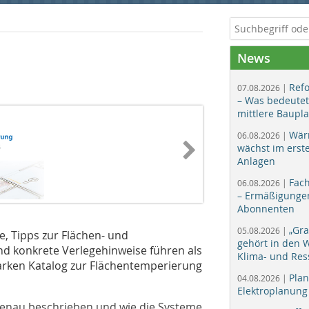
News
Ref
07.08.2026 |
– Was bedeutet
mittlere Baupl
Wär
06.08.2026 |
wächst im erst
Anlagen
Fac
06.08.2026 |
– Ermäßigungen
Abonnenten
„Gr
05.08.2026 |
e, Tipps zur Flächen- und
gehört in den
d konkrete Verlegehinweise führen als
Klima- und Res
starken Katalog zur Flächentemperierung
Plan
04.08.2026 |
Elektroplanung
enau beschrieben und wie die Systeme