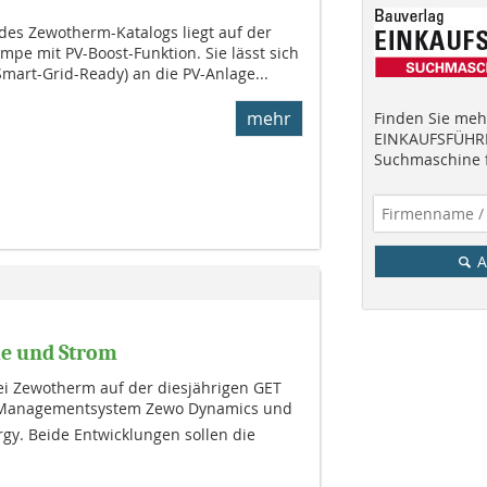
s Zewo­therm-Katalogs liegt auf der
pe mit PV-Boost-Funktion. Sie lässt sich
Smart-Grid-Ready) an die PV-An­lage...
mehr
Finden Sie mehr
EINKAUFSFÜHRE
Suchmaschine f
A
me und Strom
ei Zewo­therm auf der diesjährigen GET
Managementsystem Zewo Dynamics und
rgy. Beide Entwicklungen sollen die