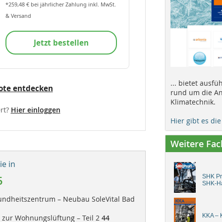
*259,48 € bei jährlicher Zahlung inkl. MwSt.
& Versand
Jetzt bestellen
... bietet ausf
ote entdecken
rund um die An
Klimatechnik.
rt?
Hier einloggen
Hier gibt es di
Weitere Fa
e in
SHK Pro
5
SHK-H
undheitszentrum – Neubau SoleVital Bad
KKA – K
 zur Wohnungslüftung – Teil 2
44