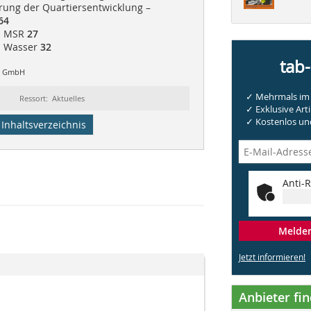
rung der Quartiersentwicklung –
64
 | MSR
27
| Wasser
32
tab
up GmbH
✓ Mehrmals im 
Ressort: Aktuelles
✓ Exklusive Arti
✓ Kostenlos und
Inhaltsverzeichnis
Anti-R
Melden 
Jetzt informieren!
Anbieter fi