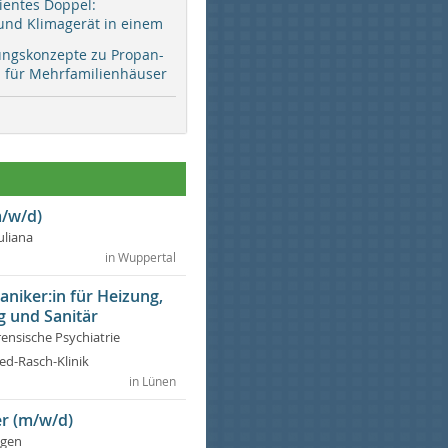
zientes Doppel:
d Klimagerät in einem
ungskonzepte zu Propan-
ür Mehrfamilienhäuser
/w/d)
Juliana
in Wuppertal
niker:in für Heizung,
g und Sanitär
rensische Psychiatrie
ed-Rasch-Klinik
in Lünen
r (m/w/d)
ngen