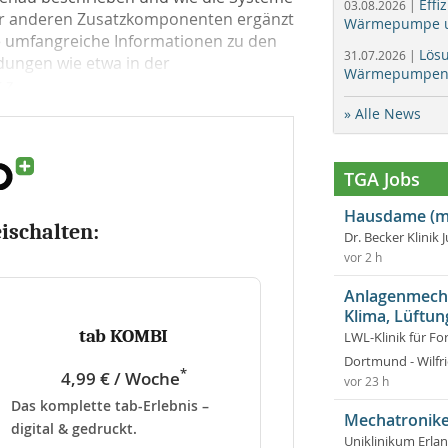
Effi
03.08.2026 |
oder anderen Zusatzkomponenten ergänzt
Wärmepumpe un
 umfangreiche Informationen zu den
Lös
31.07.2026 |
ungen wie etwa in der
Wärmepumpen f
. ...
» Alle News
TGA Jobs
Hausdame (m
eischalten:
Dr. Becker Klinik 
vor 2 h
Anlagenmecha
Klima, Lüftun
tab KOMBI
LWL-Klinik für Fo
Dortmund - Wilfri
*
4,99 € / Woche
vor 23 h
Das komplette tab-Erlebnis –
Mechatronike
digital & gedruckt.
Uniklinikum Erla