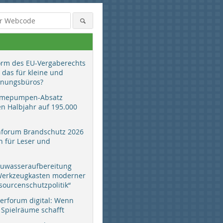
orm des EU-Vergaberechts
 das für kleine und
anungsbüros?
mepumpen-Absatz
en Halbjahr auf 195.000
hforum Brandschutz 2026
 für Leser und
auwasseraufbereitung
 Werkzeugkasten moderner
sourcenschutzpolitik“
erforum digital: Wenn
 Spielräume schafft