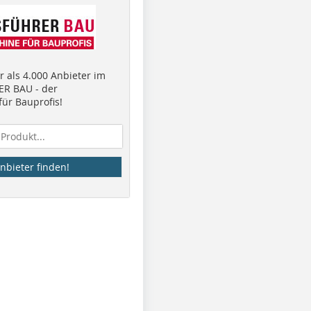
 als 4.000 Anbieter im
R BAU - der
ür Bauprofis!
nbieter finden!