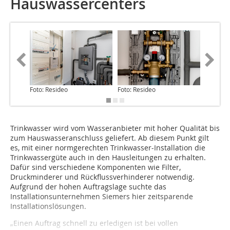
Hauswassercenters
Foto: Resideo
Foto: Resideo
Foto: Re
Trinkwasser wird vom Wasseranbieter mit hoher Qualität bis
zum Hauswasseranschluss geliefert. Ab diesem Punkt gilt
es, mit einer normgerechten Trinkwasser-Installation die
Trinkwassergüte auch in den Hausleitungen zu erhalten.
Dafür sind verschiedene Komponenten wie Filter,
Druckminderer und Rückflussverhinderer notwendig.
Aufgrund der hohen Auftragslage suchte das
Installationsunternehmen Siemers hier zeitsparende
Installationslösungen.
„Einen Auftrag schnell zu erledigen ist bei vollen