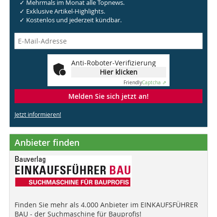
✓ Mehrmals im Monat alle Topnews.
✓ Exklusive Artikel-Highlights.
✓ Kostenlos und jederzeit kündbar.
Anti-Roboter-Verifizierung
Hier klicken
Friendly
Captcha ⇗
Melden Sie sich jetzt an!
Jetzt informieren!
Anbieter finden
Finden Sie mehr als 4.000 Anbieter im EINKAUFSFÜHRER
BAU - der Suchmaschine für Bauprofis!