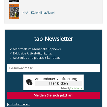
KKA – Kälte Klima Aktuell
tab-Newsletter
✓ Mehrmals im Monat alle Topnews.
✓ Exklusive Artikel-Highlights.
✓ Kostenlos und jederzeit kündbar.
Anti-Roboter-Verifizierung
Hier klicken
Friendly
Captcha ⇗
Melden Sie sich jetzt an!
Jetzt informieren!