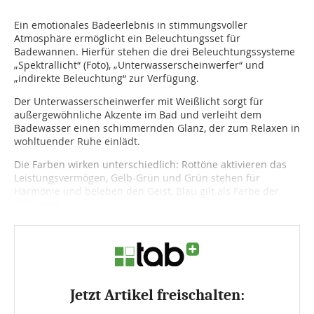
Ein emotionales Badeerlebnis in stimmungsvoller
Atmosphäre ermöglicht ein Beleuchtungsset für
Badewannen. Hierfür stehen die drei Beleuchtungssysteme
„Spektrallicht“ (Foto), „Unterwasserscheinwerfer“ und
„indirekte Beleuchtung“ zur Verfügung.
Der Unterwasserscheinwerfer mit Weißlicht sorgt für
außergewöhnliche Akzente im Bad und verleiht dem
Badewasser einen schimmernden Glanz, der zum Relaxen in
wohltuender Ruhe einlädt.
Die Farben wirken unterschiedlich: Rottöne aktivieren das
Leistungsvermögen, Gelb-Grün und Grün stehen für
Harmonie und beleben den Geist, Blau gilt als Farbe der
Stille und...
Jetzt Artikel freischalten: