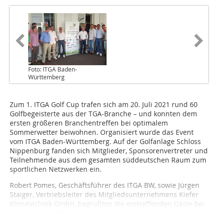
Foto: ITGA Baden-
Württemberg
Zum 1. ITGA Golf Cup trafen sich am 20. Juli 2021 rund 60
Golfbegeisterte aus der TGA-Branche – und konnten dem
ersten größeren Branchentreffen bei optimalem
Sommerwetter beiwohnen. Organisiert wurde das Event
vom ITGA Baden-Württemberg. Auf der Golfanlage Schloss
Nippenburg fanden sich Mitglieder, Sponsorenvertreter und
Teilnehmende aus dem gesamten süddeutschen Raum zum
sportlichen Netzwerken ein.
Robert Pomes, Geschäftsführer des ITGA BW, sowie Jürgen
Staiger, Vertriebsleiter des Mitgliedsunternehmens Kiefer
Klimatechnik GmbH, begrüßten die eintreffenden Gäste bei
bes­tem Golfwetter. Die...