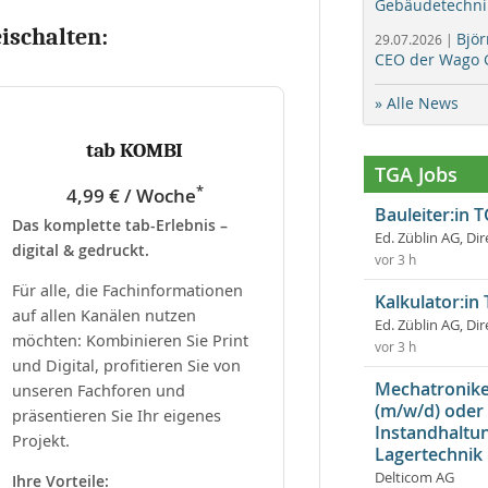
Gebäudetechni
eischalten:
Bjö
29.07.2026 |
CEO der Wago 
» Alle News
tab KOMBI
TGA Jobs
*
4,99 € / Woche
Bauleiter:in 
Das komplette tab-Erlebnis –
Ed. Züblin AG, Dir
digital & gedruckt.
vor 3 h
Für alle, die Fachinformationen
Kalkulator:in
auf allen Kanälen nutzen
Ed. Züblin AG, Dir
möchten: Kombinieren Sie Print
vor 3 h
und Digital, profitieren Sie von
Mechatroniker
unseren Fachforen und
(m/w/d) oder
präsentieren Sie Ihr eigenes
Instandhaltun
Projekt.
Lagertechnik
Delticom AG
Ihre Vorteile: