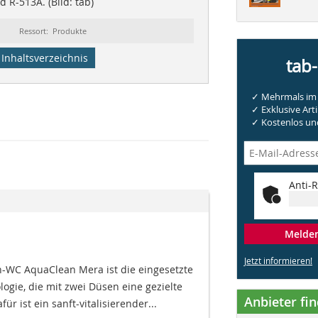
 R-513A. (Bild: tab)
Ressort: Produkte
Inhaltsverzeichnis
tab
✓ Mehrmals im 
✓ Exklusive Arti
✓ Kostenlos und
Anti-R
Melden 
Jetzt informieren!
-WC AquaClean Mera ist die eingesetzte
logie, die mit zwei Düsen eine gezielte
Anbieter fi
ür ist ein sanft-vitalisierender...