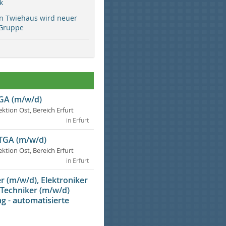
k
rn Twiehaus wird neuer
Gruppe
TGA (m/w/d)
ektion Ost, Bereich Erfurt
in Erfurt
 TGA (m/w/d)
ektion Ost, Bereich Erfurt
in Erfurt
 (m/w/d), Elektroniker
 Techniker (m/w/d)
g - automatisierte