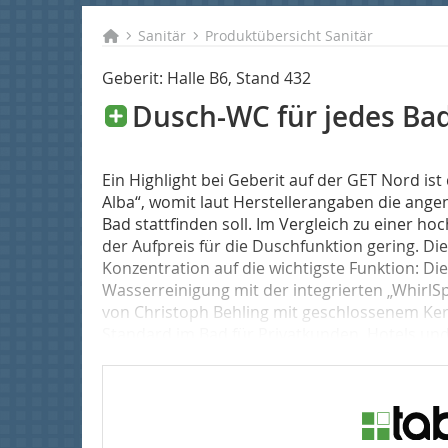
Sanitär
Produktübersicht Sanitär
Geberit: Halle B6, Stand 432
Dusch-WC für jedes Ba
Ein Highlight bei Geberit auf der GET Nord i
Alba“, womit laut Herstellerangaben die ang
Bad stattfinden soll. Im Vergleich zu einer h
der Aufpreis für die Duschfunktion gering. Di
Konzentration auf die wichtigste Funktion: D
Wasserreinigung mit der integrierten „Whirl
von Christoph Behling mit geschlossenem Ke
Standard im Bad für Privatkunden, Hotels und 