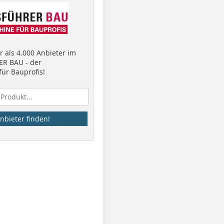
 als 4.000 Anbieter im
R BAU - der
ür Bauprofis!
nbieter finden!