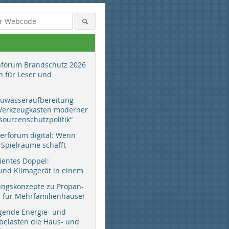
hforum Brandschutz 2026
 für Leser und
auwasseraufbereitung
 Werkzeugkasten moderner
sourcenschutzpolitik“
erforum digital: Wenn
 Spielräume schafft
zientes Doppel:
d Klimagerät in einem
ungskonzepte zu Propan-
ür Mehrfamilienhäuser
gende Energie- und
 belasten die Haus- und