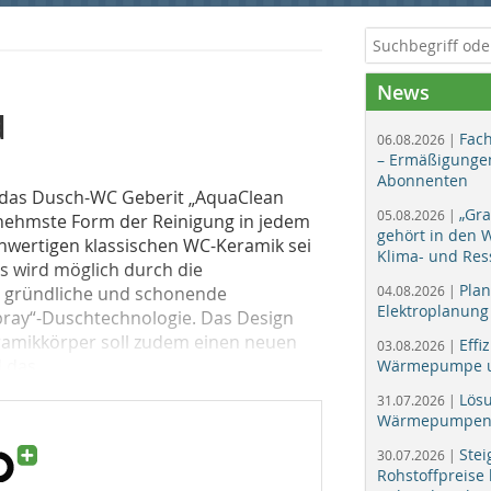
News
d
Fac
06.08.2026 |
– Ermäßigungen
Abonnenten
st das Dusch-WC Geberit „AquaClean
„Gr
05.08.2026 |
enehmste Form der Reinigung in jedem
gehört in den
ochwertigen klassischen WC-Keramik sei
Klima- und Res
es wird möglich durch die
Plan
ie gründliche und schonende
04.08.2026 |
Elektroplanung
Spray“-Duschtechnologie. Das Design
ramikkörper soll zudem einen neuen
Effi
03.08.2026 |
das...
Wärmepumpe un
Lös
31.07.2026 |
Wärmepumpen f
Stei
30.07.2026 |
Rohstoffpreise