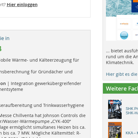
rt?
Hier einloggen
e in
4
... bietet ausf
rund um die An
obile Wärme- und Kälteerzeugung für
Klimatechnik.
onsberechnung für Gründächer und
Hier gibt es di
ion
| Integration gewerkübergreifender
Weitere Fa
entsyteme
eraufbereitung und Trinkwasserhygiene
SHK Pro
SHK-H
Messe Chillventa hat Johnson Controls die
r/Wasser-Wärmepumpe „CYK-400“
nlage ermöglicht simultanes Heizen bis ca.
bis ca. 7 MW. Mögliche Kältemittel: R-
KKA – K