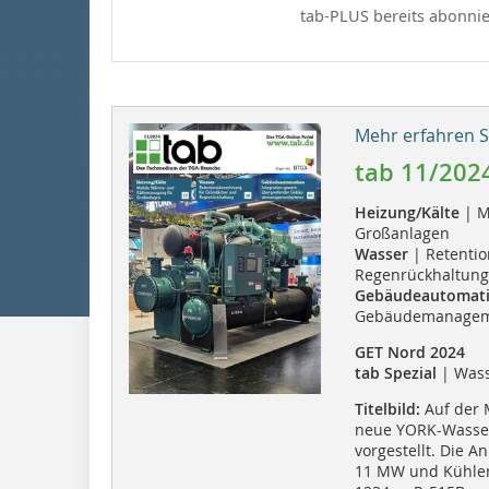
tab-PLUS bereits abonnie
Mehr erfahren Si
tab 11/202
Heizung/Kälte
| M
Großanlagen
Wasser
| Retenti
Regenrückhaltung
Gebäudeautomat
Gebäudemanagem
GET Nord 2024
tab Spezial
| Wass
Titelbild:
Auf der 
neue YORK-Wasse
vorgestellt. Die A
11 MW und Kühlen 