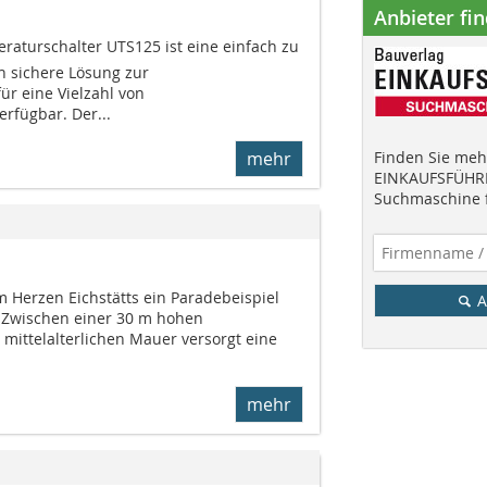
Anbieter fi
aturschalter UTS125 ist eine einfach zu
 sichere Lösung zur
ür eine Vielzahl von
rfügbar. Der...
mehr
Finden Sie mehr
EINKAUFSFÜHRE
Suchmaschine f
m Herzen Eichstätts ein Paradebeispiel
A
 Zwischen einer 30 m hohen
mittelalterlichen Mauer versorgt eine
mehr