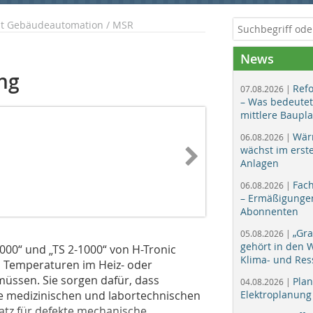
ht Gebäudeautomation / MSR
News
ng
Ref
07.08.2026 |
– Was bedeutet
mittlere Baupl
Wär
06.08.2026 |
wächst im erst
Anlagen
Fac
06.08.2026 |
– Ermäßigungen
Abonnenten
„Gr
05.08.2026 |
gehört in den
000“ und „TS 2-1000“ von H-Tronic
Klima- und Res
en Temperaturen im Heiz- oder
üssen. Sie sorgen dafür, dass
Plan
04.08.2026 |
ge medizinischen und labortechnischen
Elektroplanung
satz für defekte mechanische