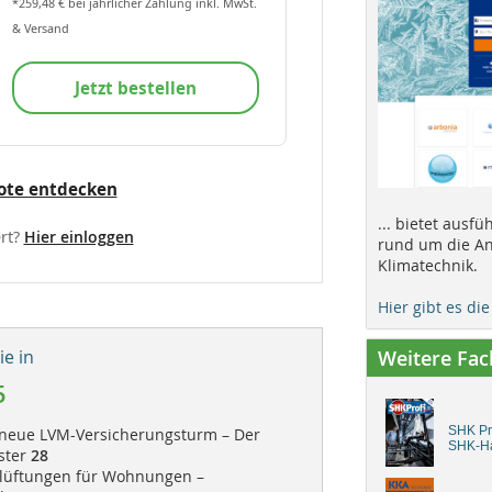
*259,48 € bei jährlicher Zahlung inkl. MwSt.
& Versand
Jetzt bestellen
ote entdecken
... bietet ausf
rt?
Hier einloggen
rund um die An
Klimatechnik.
Hier gibt es di
e in
Weitere Fa
5
SHK Pro
 neue LVM-Versicherungsturm – Der
SHK-H
nster
28
elüftungen für Wohnungen –