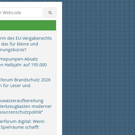
orm des EU-Vergaberechts
 das für kleine und
anungsbüros?
mepumpen-Absatz
en Halbjahr auf 195.000
hforum Brandschutz 2026
 für Leser und
auwasseraufbereitung
 Werkzeugkasten moderner
sourcenschutzpolitik“
erforum digital: Wenn
 Spielräume schafft