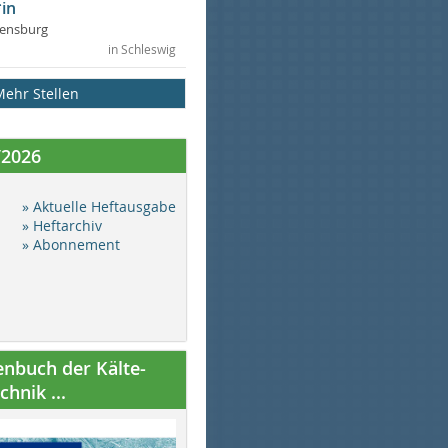
in
lensburg
in Schleswig
Mehr Stellen
/2026
» Aktuelle Heftausgabe
» Heftarchiv
» Abonnement
nbuch der Kälte-
hnik ...