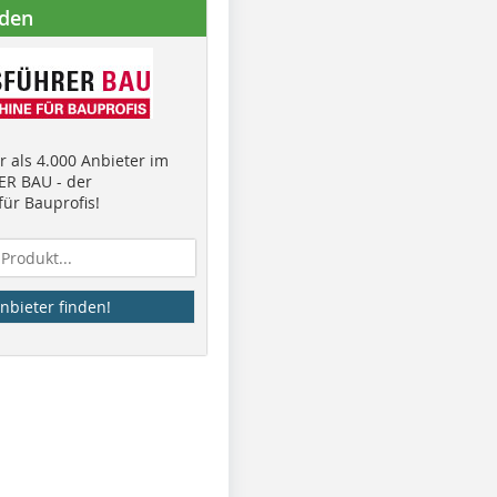
nden
 als 4.000 Anbieter im
R BAU - der
ür Bauprofis!
nbieter finden!