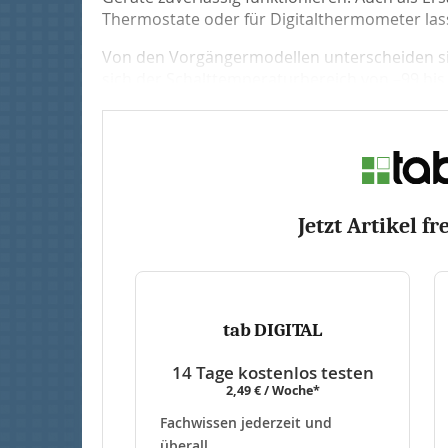
Thermostate oder für Digitalthermometer lass
Von den Vorgängermodellen unterscheiden sic
sich der Schalttemperaturbereich von –99 bis +
Jetzt Artikel fr
tab DIGITAL
14 Tage kostenlos testen
2,49 € / Woche*
Fachwissen jederzeit und
überall.