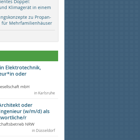
zientes Doppel:
d Klimagerät in einem
ungskonzepte zu Propan-
ür Mehrfamilienhäuser
in Elektrotechnik,
eur*in oder
Gesellschaft mbH
in Karlsruhe
Architekt oder
 Ingenieur (w/m/d) als
wortliche/r
chaftsbetrieb NRW
in Düsseldorf