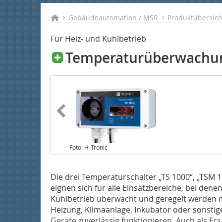
Gebäudeautomation / MSR
Produktübersic
Für Heiz- und Kühlbetrieb
Temperaturüberwachu
Foto: H-Tronic
Die drei Temperaturschalter „TS 1000“, „TSM 1
eignen sich für alle Einsatzbereiche, bei den
Kühlbetrieb überwacht und geregelt werden m
Heizung, Klimaanlage, Inkubator oder sonsti
Geräte zuverlässig funktionieren. Auch als Er