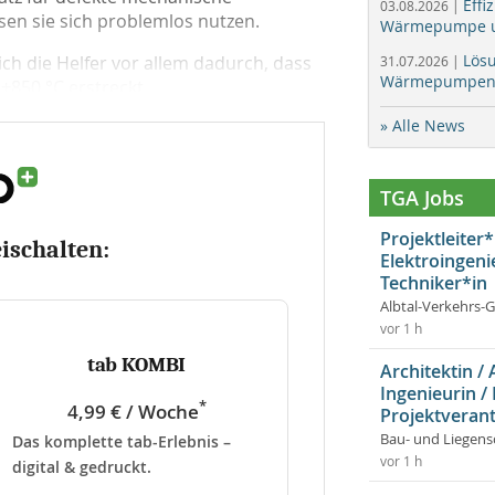
Effi
03.08.2026 |
en sie sich problemlos nutzen.
Wärmepumpe un
Lös
h die Helfer vor allem dadurch, dass
31.07.2026 |
Wärmepumpen f
850 °C erstreckt...
» Alle News
TGA Jobs
Projektleiter*
eischalten:
Elektroingeni
Techniker*in
Albtal-Verkehrs-
vor 1 h
tab KOMBI
Architektin / 
Ingenieurin /
*
4,99 € / Woche
Projektverant
Bau- und Liegens
Das komplette tab-Erlebnis –
vor 1 h
digital & gedruckt.