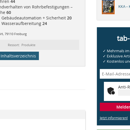
ahren
44
ndverhalten von Rohrbefestigungen –
KKA – K
che
60
| Gebäudeautomation + Sicherheit
20
 | Wasseraufbereitung
24
bH, 79110 Freiburg
tab
Ressort: Produkte
✓ Mehrmals im 
Inhaltsverzeichnis
✓ Exklusive Arti
✓ Kostenlos und
Anti-R
Melden 
Jetzt informieren!