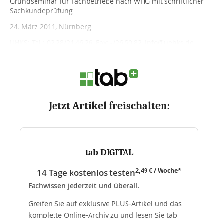
Grundseminar für Fachbetriebe nach WHG mit schriftlicher
Sachkundeprüfung
24
. März
2011
, Nürnberg
ÜHKS: Tel.:
02 28/21 46 26
, Fax: -/
26 50 82
, info@uehks.de
Jetzt Artikel freischalten:
tab DIGITAL
2,49 € / Woche*
14 Tage kostenlos testen
Fachwissen jederzeit und überall.
Greifen Sie auf exklusive PLUS-Artikel und das
komplette Online-Archiv zu und lesen Sie tab