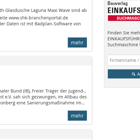
th Glasdusche Laguna Maxi Wave sind ab
tseite www.shk-branchenportal.de
der Daten ist mit Badplan-Software von
Finden Sie mehr
EINKAUFSFÜHRE
mehr
Suchmaschine f
A
aler Bund (IB), Freier Träger der Jugend-,
it e.V. sah sich gezwungen, im Altbau des
eonberg eine Sa­nierungs­maßnahme im...
mehr