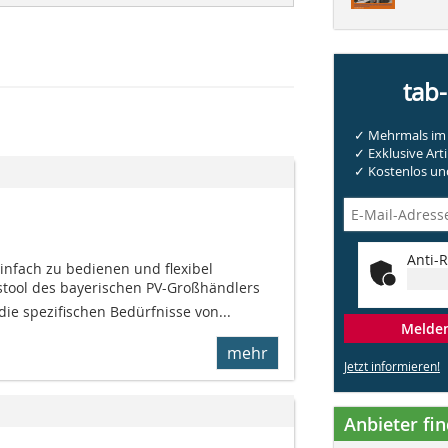
tab
✓ Mehrmals im 
✓ Exklusive Arti
✓ Kostenlos und
Anti-R
einfach zu bedienen und flexibel
gstool des bayerischen PV-Großhändlers
die spezifischen Bedürfnisse von...
Melden 
mehr
Jetzt informieren!
Anbieter fi