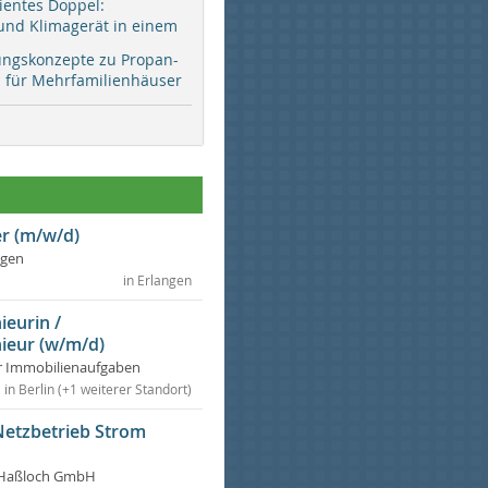
zientes Doppel:
d Klimagerät in einem
ungskonzepte zu Propan-
ür Mehrfamilienhäuser
r (m/w/d)
ngen
in Erlangen
ieurin /
ieur (w/m/d)
r Immobilienaufgaben
in Berlin (+1 weiterer Standort)
Netzbetrieb Strom
Haßloch GmbH