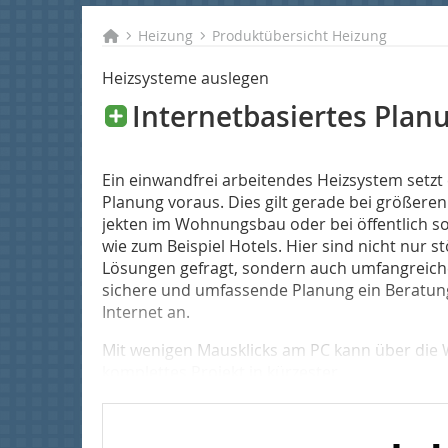
Heizung
Produktübersicht Heizung
Heizsysteme auslegen
Internetbasiertes Plan
Ein einwandfrei arbeitendes Heiz­system setzt
Planung voraus. Dies gilt gerade bei größere
jekten im Wohnungsbau oder bei öffentlich s
wie zum Beispiel Hotels. Hier sind nicht nur 
Lösungen gefragt, son­dern auch umfangreiche 
sichere und umfassen­de Planung ein Beratu
Internet an.
Mit wenigen Mausklicks am PC kann über die
komplettes Projekt in kürzester...