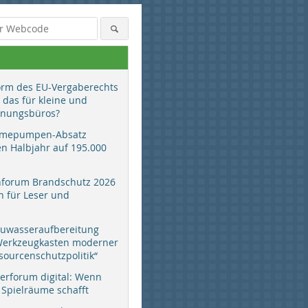
orm des EU-Vergaberechts
 das für kleine und
anungsbüros?
mepumpen-Absatz
en Halbjahr auf 195.000
hforum Brandschutz 2026
 für Leser und
auwasseraufbereitung
 Werkzeugkasten moderner
sourcenschutzpolitik“
erforum digital: Wenn
 Spielräume schafft