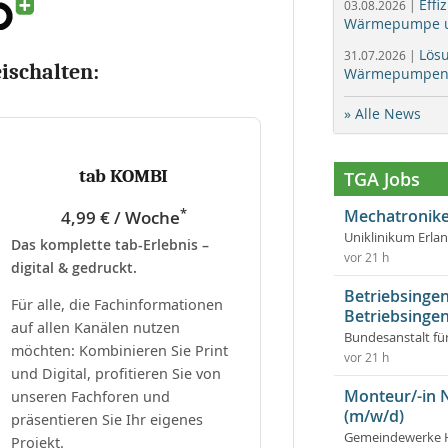
Effi
03.08.2026 |
Wärmepumpe un
Lös
31.07.2026 |
eischalten:
Wärmepumpen f
» Alle News
tab KOMBI
TGA Jobs
*
Mechatronike
4,99 € / Woche
Uniklinikum Erla
Das komplette tab-Erlebnis –
vor 21 h
digital & gedruckt.
Betriebsingen
Für alle, die Fachinformationen
Betriebsingen
auf allen Kanälen nutzen
Bundesanstalt fü
möchten: Kombinieren Sie Print
vor 21 h
und Digital, profitieren Sie von
Monteur/-in 
unseren Fachforen und
(m/w/d)
präsentieren Sie Ihr eigenes
Gemeindewerke 
Projekt.