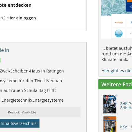
ote entdecken
rt?
Hier einloggen
... bietet ausf
e in
rund um die An
1
Klimatechnik.
Hier gibt es di
Zwei-Scheiben-Haus in Ratingen
systeme für den Tivoli-Neubau
Weitere Fa
 auf rauen Schulalltag trifft
| Energietechnik/Energiesysteme
SHK Pro
SHK-H
Ressort: Produkte
Inhaltsverzeichnis
KKA – K