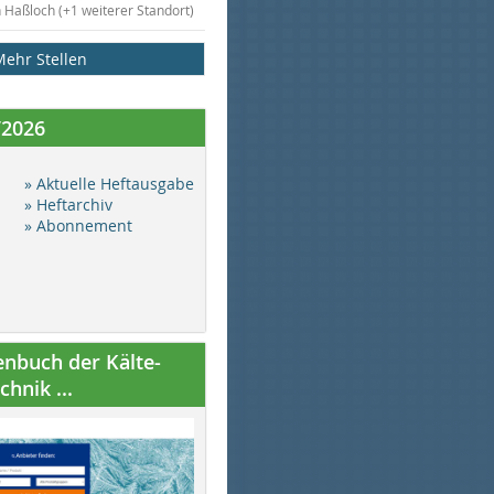
n Haßloch (+1 weiterer Standort)
Mehr Stellen
/2026
» Aktuelle Heftausgabe
» Heftarchiv
» Abonnement
nbuch der Kälte-
hnik ...