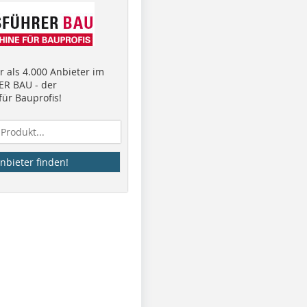
 als 4.000 Anbieter im
R BAU - der
ür Bauprofis!
nbieter finden!