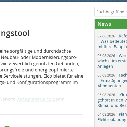
News
ungstool
Ref
07.08.2026 |
– Was bedeutet
mittlere Baupl
 eine sorgfältige und durchdachte
Wär
06.08.2026 |
n Neu­bau- oder Modernisierungspro­
wächst im erst
owie gewerblich genutzten Gebäuden,
Anlagen
störungsfreie und energieoptimierte
Fac
Service­leistungen. Elco bietet für eine
06.08.2026 |
– Ermäßigungen
ngs- und Konfigurationsprogramm im
Abonnenten
„Gr
05.08.2026 |
 Website
www.planer.elco.de
ein
gehört in den
Klima- und Res
Plan
04.08.2026 |
Elektroplanung