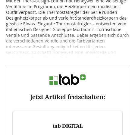
Mit der Thera-Design-Edition hat Honeywell eine vielseitige
Ventillinie im Programm, die Heizkörpern ein modisches
Outfit verpasst. Die Thermostatregler der Serie runden
Designheizkörper ab und verleiht Standardheizkörpern das
gewisse Etwas. Elegante Ther­mos­tatregler – entworfen vom
italienischen Designer Giu­sep­pe Morbidini – formschöne
Ventile und passende Anschlüsse. Dabei ergeben sich durch
die verschiedenen Ventile und die Farbvarianten
interessante Gestaltungsmöglichkeiten für jeden
Geschmack. So schafft Honeywell eine universelle und
zugleich moderne Design-Einheit, die keine Wünsche...
Jetzt Artikel freischalten:
tab DIGITAL