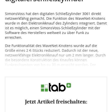
SimonsVoss hat den digitalen Schließzylinder
3061
direkt
netzwerkfähig gemacht. Die Funktion des WaveNet-Knotens
wurde in den Elektronikknauf des Zylinders integriert. Damit
ist es möglich, einen SimonsVoss-Schließzylinder mit der
Software des Herstellers weltweit zu über Funk zu
erreichen.
Die Funktionalität des WaveNet-Knotens wurde auf die
Größe eines
2
€-Stücks reduziert. Dadurch ist der neue,
netzwerkfähige Elektronikknauf nur um
2
mm länger. Durch
die besondere Konstruktion des Knaufes können
Funkreichweiten von bis zu
30
m erreicht werden. Der
Schließzylinder ist weiterhin komplett in...
Jetzt Artikel freischalten: