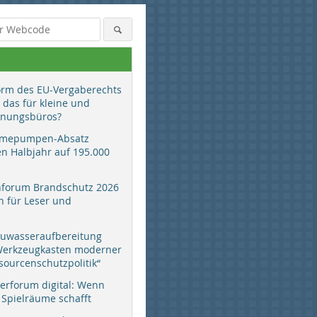
orm des EU-Vergaberechts
 das für kleine und
anungsbüros?
mepumpen-Absatz
en Halbjahr auf 195.000
hforum Brandschutz 2026
 für Leser und
auwasseraufbereitung
 Werkzeugkasten moderner
sourcenschutzpolitik“
erforum digital: Wenn
 Spielräume schafft