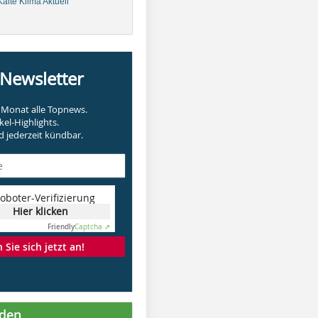
älte Klima Aktuell
-Newsletter
Monat alle Topnews.
kel-Highlights.
 jederzeit kündbar.
oboter-Verifizierung
Hier klicken
Friendly
Captcha ⇗
Sie sich jetzt an!
nden