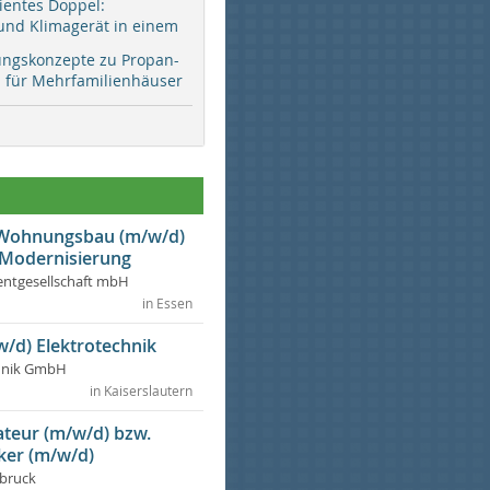
zientes Doppel:
d Klimagerät in einem
ungskonzepte zu Propan-
ür Mehrfamilienhäuser
r Wohnungsbau (m/w/d)
 Modernisierung
ntgesellschaft mbH
in Essen
w/d) Elektrotechnik
chnik GmbH
in Kaiserslautern
lateur (m/w/d) bzw.
ker (m/w/d)
dbruck