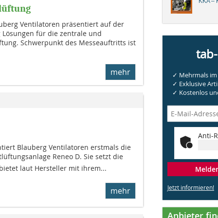
KKA – K
lüftung
berg Ventilatoren präsentiert auf der
 Lösungen für die zentrale und
ung. Schwerpunkt des Messeauftritts ist
tab
mehr
✓ Mehrmals im 
✓ Exklusive Arti
✓ Kostenlos und
Anti-R
iert Blauberg Ventilatoren erstmals die
üftungsanlage Reneo D. Sie setzt die
 bietet laut Hersteller mit ihrem...
Melden 
Jetzt informieren!
mehr
Anbieter fi