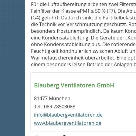
Für die Luftaufbereitung arbeiten zwei Filterst
Feinfilter der Klasse ePM1 ≥ 50 % (F7). Die Abl
(G4) geführt. Dadurch sinkt die Partikelbelastu
die Technik vor Verschmutzung geschützt. R
besonders frostunempfindlich. Da kaum Kondens
eine Kondensatableitung. Die Geräte der „Ko
ohne Kondensatableitung aus. Die rotierend
Feuchtigkeit kontinuierlich zwischen Abluft un
Wärmetauschereinheit überarbeitet. Eine opti
einem besonders leisen Betrieb der Anlagen b
Blauberg Ventilatoren GmbH
81477 München
Tel.: 089 78508088
info@blaubergventilatoren.de
www.blaubergventilatoren.de