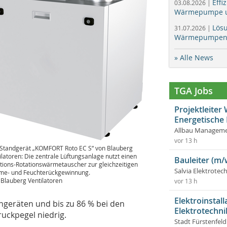
Effi
03.08.2026 |
Wärmepumpe un
Lös
31.07.2026 |
Wärmepumpen f
» Alle News
TGA Jobs
Projektleite
Energetische
Allbau Manageme
vor 13 h
Standgerät „KOMFORT Roto EC S“ von Blauberg
ilatoren: Die zentrale Lüftungsanlage nutzt einen
Bauleiter (m/
tions-Rotationswärmetauscher zur gleichzeitigen
Salvia Elektrote
e- und Feuchterückgewinnung.
: Blauberg Ventilatoren
vor 13 h
Elektroinstal
ngeräten und bis zu 86 % bei den
Elektrotechni
ruckpegel niedrig.
Stadt Fürstenfel