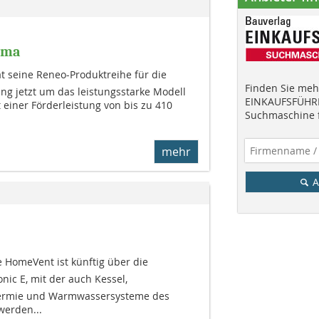
ima
t seine Reneo-Produktreihe für die
Finden Sie mehr
ng jetzt um das leistungsstarke Modell
EINKAUFSFÜHRE
t einer Förderleistung von bis zu 410
Suchmaschine f
mehr
A
 HomeVent ist künftig über die
ic E, mit der auch Kessel,
ermie und Warmwassersysteme des
werden...