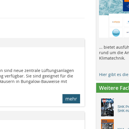
... bietet ausf
rund um die An
Klimatechnik.
en sind neue zentrale Lüftungsanlagen
Hier gibt es di
verfügbar. Sie sind geeignet für die
 Häusern in Bungalow-Bauweise mit
Weitere Fa
mehr
SHK Pro
SHK-H