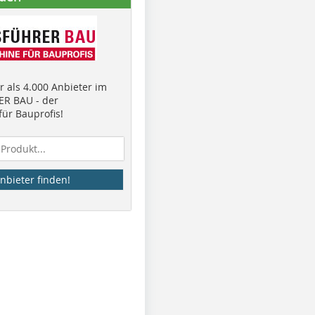
 als 4.000 Anbieter im
R BAU - der
ür Bauprofis!
nbieter finden!