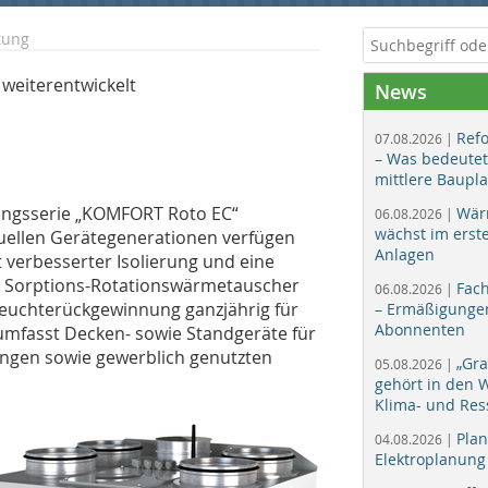
tung
 weiterentwickelt
News
Ref
07.08.2026 |
– Was bedeutet
mittlere Baupl
tungsserie „KOMFORT Roto EC“
Wär
06.08.2026 |
wächst im erst
tuellen Gerätegenerationen verfügen
Anlagen
 verbesserter Isolierung und eine
r Sorptions-Rotationswärmetauscher
Fac
06.08.2026 |
 Feuchterückgewinnung ganzjährig für
– Ermäßigungen
Abonnenten
umfasst Decken- sowie Standgeräte für
ungen sowie gewerblich genutzten
„Gr
05.08.2026 |
gehört in den
Klima- und Res
Plan
04.08.2026 |
Elektroplanung