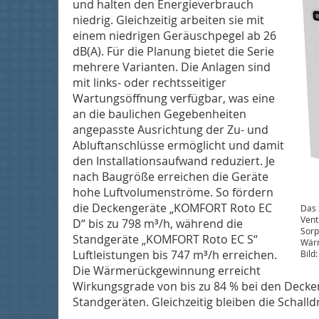
und halten den Energieverbrauch
niedrig. Gleichzeitig arbeiten sie mit
einem niedrigen Geräuschpegel ab 26
dB(A). Für die Planung bietet die Serie
mehrere Varianten. Die Anlagen sind
mit links- oder rechtsseitiger
Wartungsöffnung verfügbar, was eine
an die baulichen Gegebenheiten
angepasste Ausrichtung der Zu- und
Abluftanschlüsse ermöglicht und damit
den Installationsaufwand reduziert. Je
nach Baugröße erreichen die Geräte
hohe Luftvolumenströme. So fördern
die Deckengeräte „KOMFORT Roto EC
Das 
Vent
D“ bis zu 798 m³/h, während die
Sorp
Standgeräte „KOMFORT Roto EC S“
Wärm
Luftleistungen bis 747 m³/h erreichen.
Bild
Die Wärmerückgewinnung erreicht
Wirkungsgrade von bis zu 84 % bei den Decke
Standgeräten. Gleichzeitig bleiben die Schalld