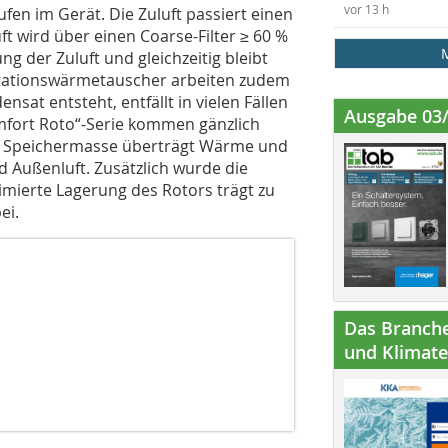
vor 13 h
ufen im Gerät. Die Zuluft passiert einen
uft wird über einen Coarse-Filter ≥ 60 %
ng der Zuluft und gleichzeitig bleibt
otationswärmetauscher arbeiten zudem
at entsteht, entfällt in vielen Fällen
Ausgabe 03
mfort Roto“-Serie kommen gänzlich
e Speichermasse überträgt Wärme und
d Außenluft. Zusätzlich wurde die
mierte Lagerung des Rotors trägt zu
ei.
Das Branche
und Klimatec