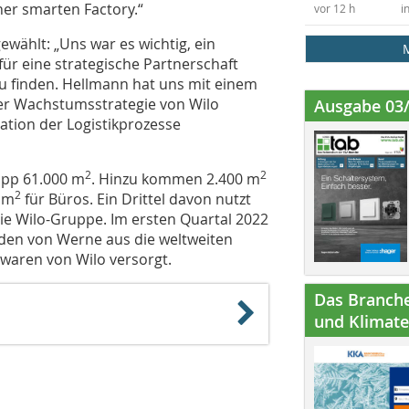
er smarten Factory.“
vor 12 h
i
wählt: „Uns war es wichtig, ein
ür eine strategische Partnerschaft
u finden. Hellmann hat uns mit einem
er Wachstumsstrategie von Wilo
Ausgabe 03
mation der Logistikprozesse
2
2
napp 61.000 m
. Hinzu kommen 2.400 m
2
 m
für Büros. Ein Drittel davon nutzt
die Wilo-Gruppe. Im ersten Quartal 2022
erden von Werne aus die weltweiten
waren von Wilo versorgt.
Das Branche
und Klimatec