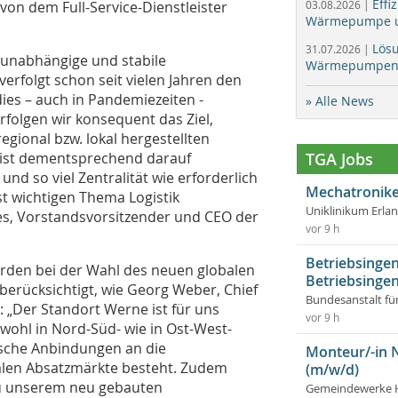
Effi
 von dem Full-Service-Dienstleister
03.08.2026 |
Wärmepumpe un
Lös
31.07.2026 |
 unabhängige und stabile
Wärmepumpen f
erfolgt schon seit vielen Jahren den
ies – auch in Pandemiezeiten -
» Alle News
rfolgen wir konsequent das Ziel,
egional bzw. lokal hergestellten
 ist dementsprechend darauf
TGA Jobs
 und so viel Zentralität wie erforderlich
Mechatronike
st wichtigen Thema Logistik
Uniklinikum Erla
mes, Vorstandsvorsitzender und CEO der
vor 9 h
Betriebsingen
rden bei der Wahl des neuen globalen
Betriebsingen
berücksichtigt, wie Georg Weber, Chief
Bundesanstalt fü
: „Der Standort Werne ist für uns
vor 9 h
wohl in Nord-Süd- wie in Ost-West-
tische Anbindungen an die
Monteur/-in 
alen Absatzmärkte besteht. Zudem
(m/w/d)
zu unserem neu gebauten
Gemeindewerke 