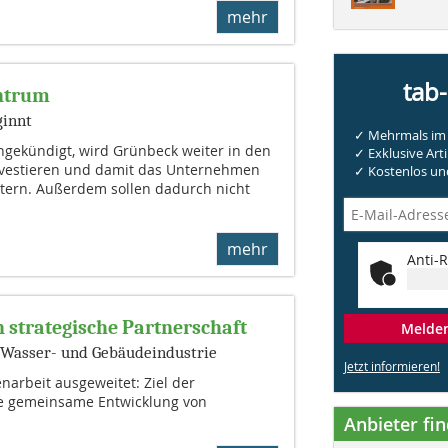
mehr
tab
entrum
ginnt
✓ Mehrmals im 
ngekündigt, wird Grünbeck weiter in den
✓ Exklusive Arti
nvestieren und damit das Unternehmen
✓ Kostenlos und
tern. Außerdem sollen dadurch nicht
mehr
Anti-R
n strategische Partnerschaft
Melden 
e Wasser- und Gebäudeindustrie
Jetzt informieren!
arbeit ausgeweitet: Ziel der
die gemeinsame Entwicklung von
Anbieter fi