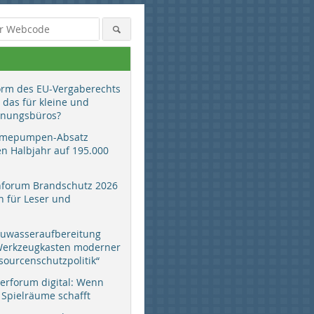
orm des EU-Vergaberechts
 das für kleine und
anungsbüros?
mepumpen-Absatz
en Halbjahr auf 195.000
hforum Brandschutz 2026
 für Leser und
auwasseraufbereitung
 Werkzeugkasten moderner
sourcenschutzpolitik“
erforum digital: Wenn
 Spielräume schafft