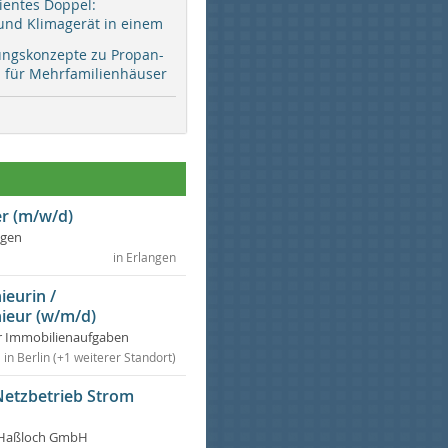
zientes Doppel:
d Klimagerät in einem
ungskonzepte zu Propan-
ür Mehrfamilienhäuser
r (m/w/d)
ngen
in Erlangen
ieurin /
ieur (w/m/d)
r Immobilienaufgaben
in Berlin (+1 weiterer Standort)
Netzbetrieb Strom
Haßloch GmbH