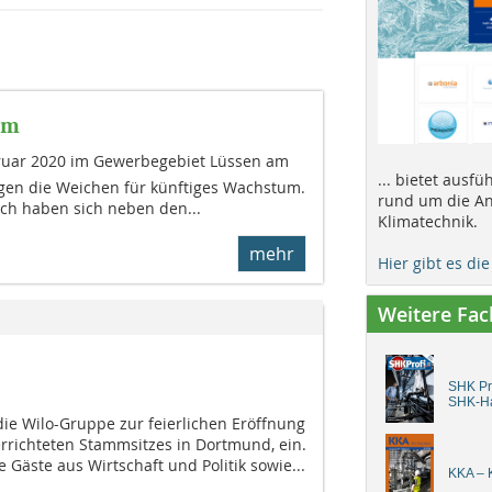
um
bruar 2020 im Gewerbegebiet Lüssen am
... bietet ausf
gen die Weichen für künftiges Wachstum.
rund um die An
ich haben sich neben den...
Klimatechnik.
mehr
Hier gibt es di
Weitere Fa
SHK Pro
SHK-H
die Wilo-Gruppe zur feierlichen Eröffnung
errichteten Stammsitzes in Dortmund, ein.
 Gäste aus Wirtschaft und Politik sowie...
KKA – K