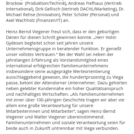
Brockow (Produktion/Technik), Andreas Fiefhaus (Vertrieb
International), Dirk Gellisch (Vertrieb DACHL/Marketing), Dr.
Michael Rehse (Innovation), Peter Schöler (Personal) und
Axel Wachholz (Finanzen/IT) an.
Heinz-Bernd Viegener freut sich, dass er den gebürtigen
Dänen für diesen Schritt gewinnen konnte. „Herr Holst-
Gydesen begleitet schon seit Jahren unsere
Unternehmensgruppe in beratender Funktion. Er genießt
unser vollstes Vertrauen.“ Bei der Wahl sei neben der
jahrelangen Erfahrung als Vorstandsmitglied eines
international erfolgreichen Familienunternehmens
insbesondere seine ausgeprägte Werteorientierung
ausschlaggebend gewesen, die hundertprozentig zu Viega
passe, betont der Attendorner Unternehmer. Dazu gehörten
neben gelebter Kundennähe ein hoher Qualitätsanspruch
und nachhaltiges Wirtschaften. „Als Familienunternehmen
mit einer über 100-jährigen Geschichte tragen wir aber vor
allem eine große Verantwortung für unsere
Mitarbeiterinnen und Mitarbeiter“, sagen Heinz-Bernd
Viegener und Walter Viegener übereinstimmend.
Familienunternehmen und soziale Verantwortung seien für
beide auch in Zukunft untrennbar mit Viega verbunden.