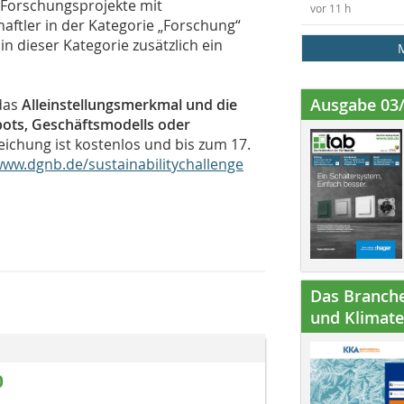
 Forschungsprojekte mit
vor 11 h
ftler in der Kategorie „Forschung“
n dieser Kategorie zusätzlich ein
.
Ausgabe 03
das
Alleinstellungsmerkmal und die
bots, Geschäftsmodells oder
eichung ist kostenlos und bis zum 17.
ww.dgnb.de/sustainabilitychallenge
Das Branche
und Klimatec
0