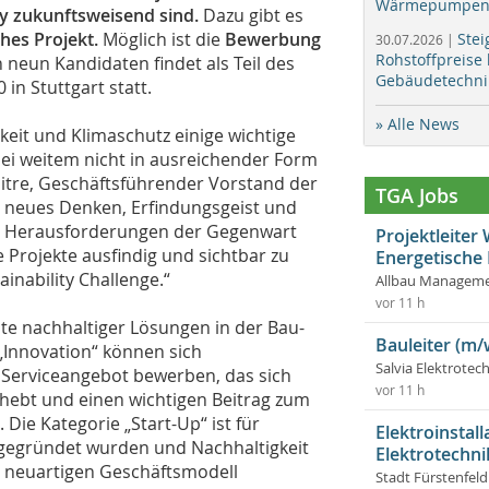
Wärmepumpen f
my zukunftsweisend sind.
Dazu gibt es
ches Projekt.
Möglich ist die
Bewerbung
Stei
30.07.2026 |
Rohstoffpreise
n neun Kandidaten findet als Teil des
Gebäudetechni
in Stuttgart statt.
» Alle News
gkeit und Klimaschutz einige wichtige
ei weitem nicht in ausreichender Form
aitre, Geschäftsführender Vorstand der
TGA Jobs
 neues Denken, Erfindungsgeist und
 Herausforderungen der Gegenwart
Projektleite
e Projekte ausfindig und sichtbar zu
Energetische
ainability Challenge.“
Allbau Manageme
vor 11 h
ite nachhaltiger Lösungen in der Bau-
Bauleiter (m/
„Innovation“ können sich
Salvia Elektrote
Serviceangebot bewerben, das sich
vor 11 h
hebt und einen wichtigen Beitrag zum
 Die Kategorie „Start-Up“ ist für
Elektroinstal
 gegründet wurden und Nachhaltigkeit
Elektrotechni
m neuartigen Geschäftsmodell
Stadt Fürstenfel