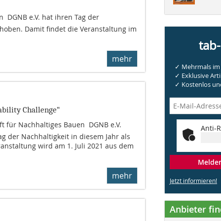
  DGNB e.V. hat ihren Tag der
hoben. Damit findet die Veranstaltung im
tab
mehr
✓ Mehrmals im 
✓ Exklusive Arti
✓ Kostenlos und
bility Challenge“
t für Nachhaltiges Bauen  DGNB e.V.
Anti-R
ag der Nachhaltigkeit in diesem Jahr als
ranstaltung wird am 1. Juli 2021 aus dem
Melden 
mehr
Jetzt informieren!
Anbieter fi