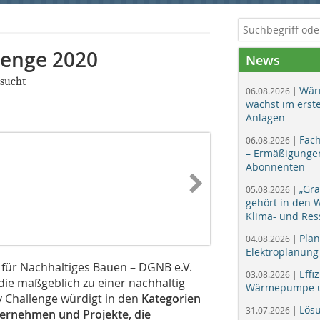
lenge 2020
News
sucht
Wär
06.08.2026 |
wächst im erst
Anlagen
Fac
06.08.2026 |
– Ermäßigungen
Abonnenten
„Gr
05.08.2026 |
gehört in den
Klima- und Res
Plan
04.08.2026 |
Elektroplanung
 für Nachhaltiges Bauen – DGNB e.V.
Effi
03.08.2026 |
die maßgeblich zu einer nachhaltig
Wärmepumpe un
y Challenge würdigt in den
Kategorien
Lös
31.07.2026 |
ternehmen und Projekte, die