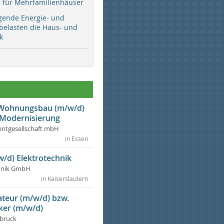
ür Mehrfamilienhäuser
gende Energie- und
 belasten die Haus- und
k
r Wohnungsbau (m/w/d)
 Modernisierung
ntgesellschaft mbH
in Essen
w/d) Elektrotechnik
chnik GmbH
in Kaiserslautern
lateur (m/w/d) bzw.
ker (m/w/d)
dbruck