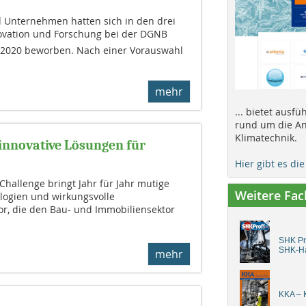
d Unternehmen hatten sich in den drei
nnovation und Forschung bei der DGNB
e 2020 beworben. Nach einer Vorauswahl
mehr
... bietet ausf
rund um die An
Klimatechnik.
 innovative Lösungen für
Hier gibt es di
Challenge bringt Jahr für Jahr mutige
Weitere Fa
ologien und wirkungsvolle
r, die den Bau- und Immobiliensektor
SHK Pro
SHK-H
mehr
KKA – K