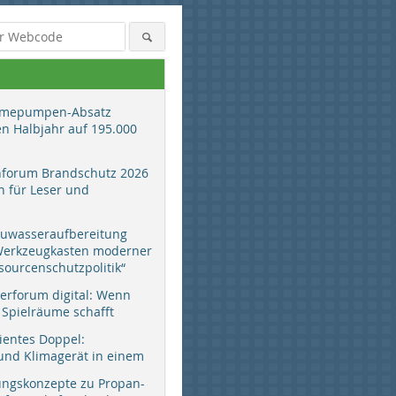
mepumpen-Absatz
en Halbjahr auf 195.000
hforum Brandschutz 2026
 für Leser und
auwasseraufbereitung
 Werkzeugkasten moderner
sourcenschutzpolitik“
erforum digital: Wenn
 Spielräume schafft
zientes Doppel:
d Klimagerät in einem
ungskonzepte zu Propan-