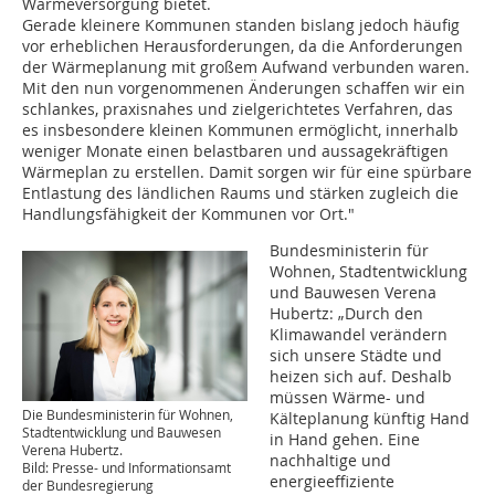
Wärmeversorgung bietet.
Gerade kleinere Kommunen standen bislang jedoch häufig
vor erheblichen Herausforderungen, da die Anforderungen
der Wärmeplanung mit großem Aufwand verbunden waren.
Mit den nun vorgenommenen Änderungen schaffen wir ein
schlankes, praxisnahes und zielgerichtetes Verfahren, das
es insbesondere kleinen Kommunen ermöglicht, innerhalb
weniger Monate einen belastbaren und aussagekräftigen
Wärmeplan zu erstellen. Damit sorgen wir für eine spürbare
Entlastung des ländlichen Raums und stärken zugleich die
Handlungsfähigkeit der Kommunen vor Ort."
Bundesministerin für
Wohnen, Stadtentwicklung
und Bauwesen Verena
Hubertz: „Durch den
Klimawandel verändern
sich unsere Städte und
heizen sich auf. Deshalb
müssen Wärme- und
Die Bundesministerin für Wohnen,
Kälteplanung künftig Hand
Stadtentwicklung und Bauwesen
in Hand gehen. Eine
Verena Hubertz.
nachhaltige und
Bild: Presse- und Informationsamt
energieeffiziente
der Bundesregierung