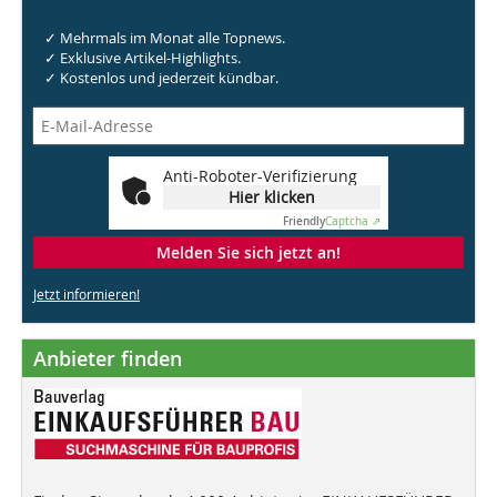
✓ Mehrmals im Monat alle Topnews.
✓ Exklusive Artikel-Highlights.
✓ Kostenlos und jederzeit kündbar.
Anti-Roboter-Verifizierung
Hier klicken
Friendly
Captcha ⇗
Melden Sie sich jetzt an!
Jetzt informieren!
Anbieter finden