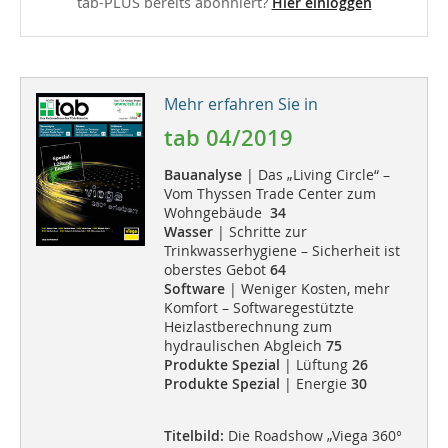
tab-PLUS bereits abonniert?
Hier einloggen
Mehr erfahren Sie in
tab 04/2019
Bauanalyse
| Das „Living Circle“ –
Vom Thyssen Trade Center zum
Wohngebäude
34
Wasser
| Schritte zur
Trinkwasserhygiene – Sicherheit ist
oberstes Gebot
64
Software
| Weniger Kosten, mehr
Komfort – Softwaregestützte
Heizlastberechnung zum
hydraulischen Abgleich
75
Produkte Spezial
| Lüftung
26
Produkte Spezial
| Energie
30
Titelbild:
Die Roadshow „Viega 360°