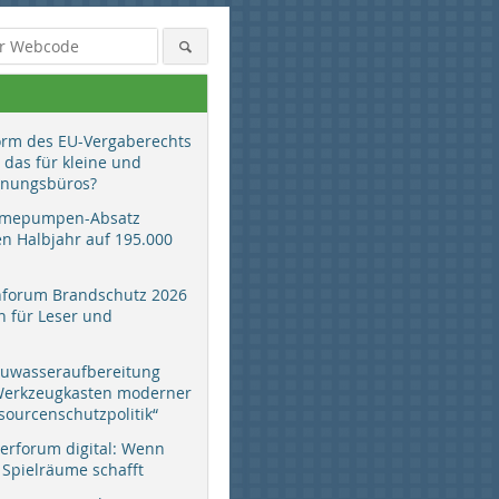
orm des EU-Vergaberechts
 das für kleine und
anungsbüros?
mepumpen-Absatz
en Halbjahr auf 195.000
hforum Brandschutz 2026
 für Leser und
Bild: ASD Automatic Storage
Bild: ASD Automatic Storage
Device GmbH
Device GmbH
auwasseraufbereitung
 Werkzeugkasten moderner
sourcenschutzpolitik“
erforum digital: Wenn
 Spielräume schafft