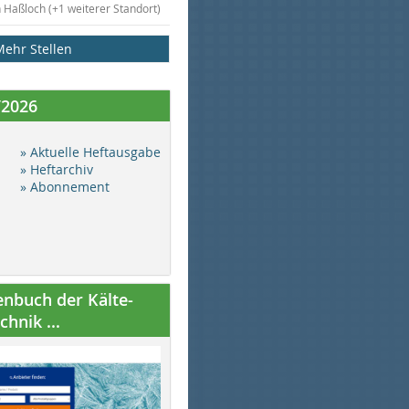
n Haßloch (+1 weiterer Standort)
Mehr Stellen
/2026
» Aktuelle Heftausgabe
» Heftarchiv
» Abonnement
nbuch der Kälte-
hnik ...