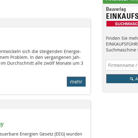
Finden Sie mehr
EINKAUFSFÜHRE
Suchmaschine f
twickeln sich die steigenden Ener­gie­
inem Problem. In den vergangenen Jah­
 im Durch­schnitt alle zwölf Monate um 3
A
mehr
ay
euerbare Energien Gesetz (EEG) wurden