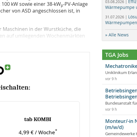
Effi
03.08.2026 |
 100 kW sowie einer 38-kW
-PV-Anlage
p
Wärmepumpe un
icher von ASD angeschlossen ist, in
Lös
31.07.2026 |
Wärmepumpen f
er Maschinen in der Wurstküche, die
» Alle News
eien auf umliegenden Wochenmärkten
TGA Jobs
Mechatronike
Uniklinikum Erla
vor 9 h
eischalten:
Betriebsingen
Betriebsingen
Bundesanstalt fü
vor 9 h
tab KOMBI
Monteur/-in 
(m/w/d)
*
4,99 € / Woche
Gemeindewerke 