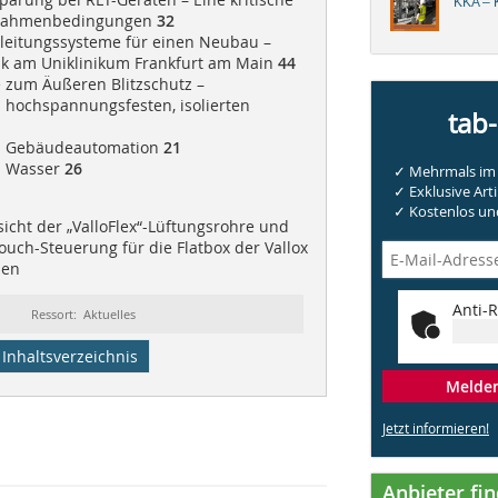
KKA – K
 Rahmenbedingungen
32
hrleitungssysteme für einen Neubau –
nik am Uniklinikum Frankfurt am Main
44
e zum Äußeren Blitzschutz –
hochspannungsfesten, isolierten
tab
 | Gebäudeautomation
21
| Wasser
26
✓ Mehrmals im 
✓ Exklusive Arti
✓ Kostenlos und
cht der „ValloFlex“-Lüftungsrohre und
ouch-Steuerung für die Flatbox der Vallox
ßen
Anti-R
Ressort: Aktuelles
Inhaltsverzeichnis
Melden 
Jetzt informieren!
Anbieter fi