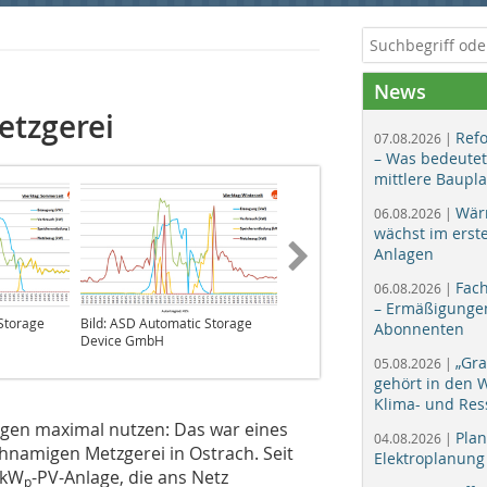
News
etzgerei
Ref
07.08.2026 |
– Was bedeutet
mittlere Baupl
Wär
06.08.2026 |
wächst im erst
Anlagen
Fac
06.08.2026 |
– Ermäßigungen
 Storage
Bild: ASD Automatic Storage
Bild: ASD Automatic Storage
Abonnenten
Device GmbH
Device GmbH
„Gr
05.08.2026 |
gehört in den
Klima- und Res
gen maximal nutzen: Das war eines
Plan
04.08.2026 |
hnamigen Metzgerei in ­Ostrach. Seit
Elektroplanung
-kW
-PV-Anlage, die ans Netz
p