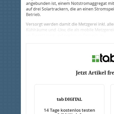
angebunden ist, einem Notstromaggregat mit
auf drei Solartrackern, die an einen Stromspe
Betrieb.
Versorgt werden damit die Metzgerei inkl. all
Kühlräume und -Lkw, die als mobile Metzger
im Einsatz sind und nachts in Ostrach an...
Jetzt Artikel fr
tab DIGITAL
14 Tage kostenlos testen