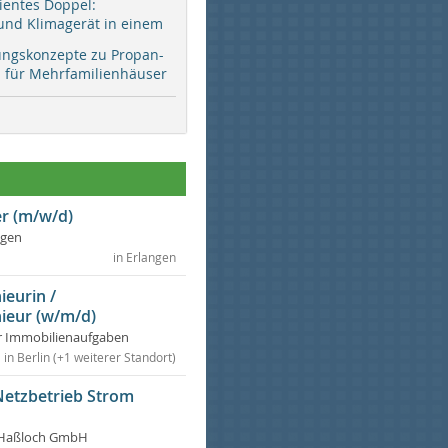
zientes Doppel:
d Klimagerät in einem
ungskonzepte zu Propan-
ür Mehrfamilienhäuser
r (m/w/d)
ngen
in Erlangen
ieurin /
ieur (w/m/d)
r Immobilienaufgaben
in Berlin (+1 weiterer Standort)
Netzbetrieb Strom
Haßloch GmbH