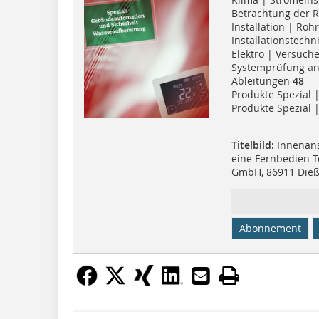
Betrachtung der
Installation | Ro
Installationstech
Elektro | Versuch
Systemprüfung an 
Ableitungen
48
Produkte Spezial
Produkte Spezial 
Titelbild:
Innenansi
eine Fernbedien-T
GmbH, 86911 Die
Abonnement