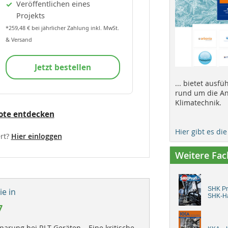
Veröffentlichen eines
Projekts
*259,48 € bei jährlicher Zahlung inkl. MwSt.
& Versand
Jetzt bestellen
... bietet ausf
rund um die An
Klimatechnik.
ote entdecken
Hier gibt es di
rt?
Hier einloggen
Weitere Fa
SHK Pro
e in
SHK-H
7
parung bei RLT-Geräten – Eine kritische