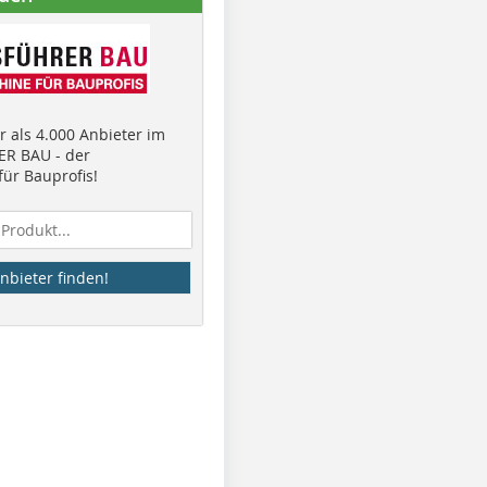
 als 4.000 Anbieter im
R BAU - der
ür Bauprofis!
nbieter finden!