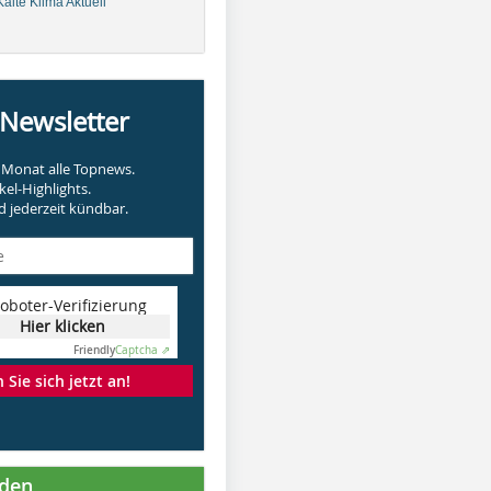
älte Klima Aktuell
-Newsletter
Monat alle Topnews.
kel-Highlights.
 jederzeit kündbar.
oboter-Verifizierung
Hier klicken
Friendly
Captcha ⇗
Sie sich jetzt an!
nden