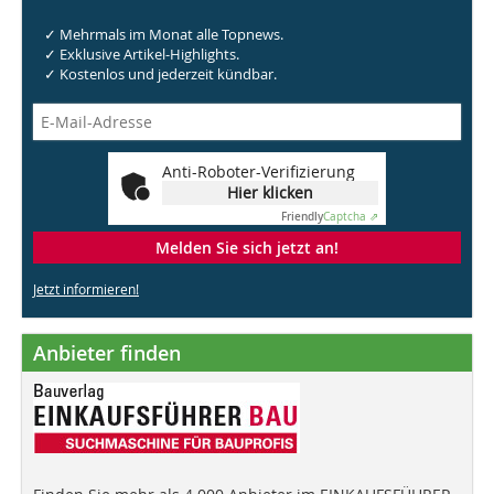
✓ Mehrmals im Monat alle Topnews.
✓ Exklusive Artikel-Highlights.
✓ Kostenlos und jederzeit kündbar.
Anti-Roboter-Verifizierung
Hier klicken
Friendly
Captcha ⇗
Melden Sie sich jetzt an!
Jetzt informieren!
Anbieter finden