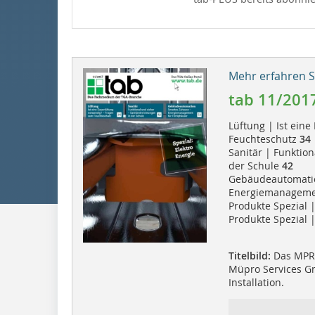
Mehr erfahren Si
tab 11/201
Lüftung | Ist ein
Feuchteschutz
34
Sanitär | Funktion
der Schule
42
Gebäudeautomatio
Energiemanagemen
Produkte Spezial |
Produkte Spezial 
Titelbild:
Das MPR-
Müpro Services Gm
Installation.