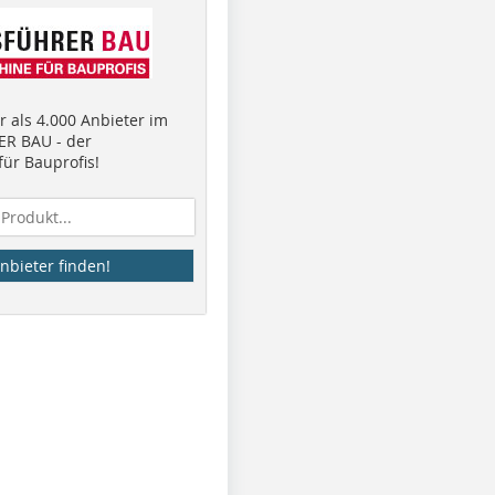
 als 4.000 Anbieter im
R BAU - der
ür Bauprofis!
nbieter finden!