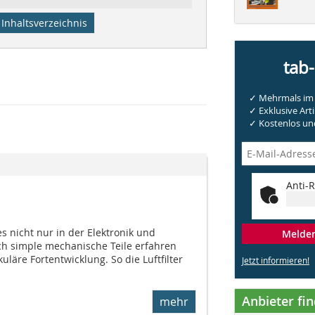
Inhaltsverzeichnis
tab
✓ Mehrmals im 
✓ Exklusive Arti
✓ Kostenlos und
Anti-R
s nicht nur in der Elektronik und
Melden 
ch simple mechanische Teile erfahren
uläre Fortentwicklung. So die Luftfilter
Jetzt informieren!
Anbieter fi
mehr