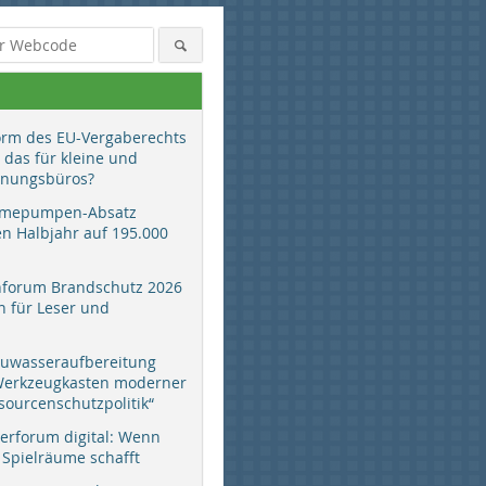
orm des EU-Vergaberechts
 das für kleine und
anungsbüros?
mepumpen-Absatz
en Halbjahr auf 195.000
hforum Brandschutz 2026
 für Leser und
auwasseraufbereitung
 Werkzeugkasten moderner
sourcenschutzpolitik“
erforum digital: Wenn
 Spielräume schafft