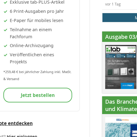
Exklusive tab-PLUS-Artikel
vor 1 Tag
6 Print-Ausgaben pro Jahr
E-Paper für mobiles lesen
Teilnahme an einem
Ausgabe 03
Fachforum
Online-Archivzugang
Veröffentlichen eines
Projekts
*259,48 € bei jährlicher Zahlung inkl. MwSt.
& Versand
Jetzt bestellen
Das Branche
und Klimatec
ote entdecken
rt?
Hier einloggen