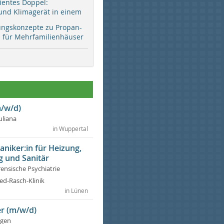
zientes Doppel:
d Klimagerät in einem
ungskonzepte zu Propan-
ür Mehrfamilienhäuser
/w/d)
Juliana
in Wuppertal
niker:in für Heizung,
g und Sanitär
rensische Psychiatrie
ed-Rasch-Klinik
in Lünen
r (m/w/d)
ngen