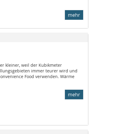
mehr
 kleiner, weil der Kubikme­ter
lungs­gebieten immer teurer wird und
on­ve­­nience Food verwenden. Wärme
mehr