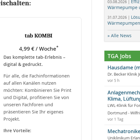
Effi
eischalten:
03.08.2026 |
Wärmepumpe un
Lös
31.07.2026 |
Wärmepumpen f
tab KOMBI
» Alle News
*
4,99 € / Woche
TGA Jobs
Das komplette tab-Erlebnis –
digital & gedruckt.
Hausdame (m
Dr. Becker Klinik 
Für alle, die Fachinformationen
vor 5 h
auf allen Kanälen nutzen
möchten: Kombinieren Sie Print
Anlagenmecha
und Digital, profitieren Sie von
Klima, Lüftun
unseren Fachforen und
LWL-Klinik für Fo
präsentieren Sie Ihr eigenes
Dortmund - Wilfri
Projekt.
vor 1 Tag
Ihre Vorteile:
Mechatronike
Uniklinikum Erla