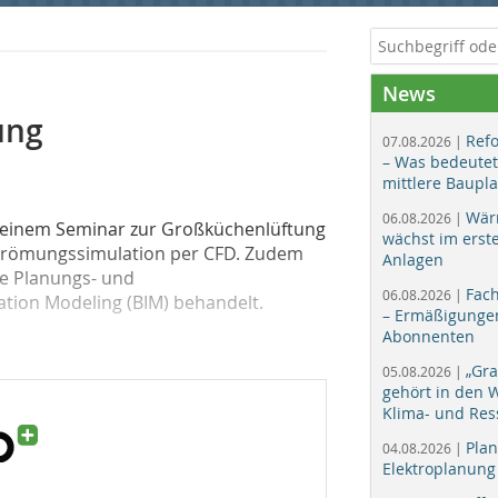
News
ung
Ref
07.08.2026 |
– Was bedeutet
mittlere Baupl
Wär
06.08.2026 |
n einem Seminar zur Großküchenlüftung
wächst im erst
trömungssimulation per CFD. Zudem
Anlagen
e Planungs- und
Fac
06.08.2026 |
tion Modeling (BIM) behandelt.
– Ermäßigungen
Abonnenten
„Gr
05.08.2026 |
gehört in den
Klima- und Res
Plan
04.08.2026 |
Elektroplanung