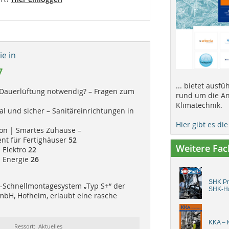
e in
7
... bietet ausf
e Dauerlüftung notwendig? – Fragen zum
rund um die An
Klimatechnik.
al und sicher – Sanitäreinrichtungen in
Hier gibt es di
n | Smartes Zuhause –
t für Fertighäuser
52
Weitere Fa
 Elektro
22
| Energie
26
SHK Pro
Schnellmontagesystem „Typ S+“ der
SHK-H
bH, Hofheim, erlaubt eine rasche
KKA – K
Ressort: Aktuelles