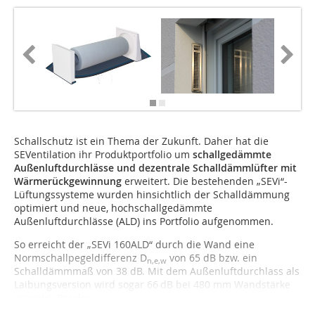
Schallschutz ist ein Thema der Zukunft. Daher hat die
SEVentilation ihr Produktportfolio um
schallgedämmte
Außenluftdurchlässe und dezentrale Schalldämmlüfter mit
Wärmerückgewinnung
erweitert. Die bestehenden „SEVi“-
Lüftungssysteme wurden hinsichtlich der Schalldämmung
optimiert und neue, hochschallgedämmte
Außenluftdurchlässe (ALD) ins Portfolio aufgenommen.
So erreicht der „SEVi 160ALD“ durch die Wand eine
Normschallpegeldifferenz D
von 65 dB bzw. ein
n,e,w
Schalldämmmaß von 38 dB. Mit dem Außenluftdurchlass als
Laibungsversion wird sogar 66 dB bei 480 mm Wandstärke
erreicht. Bei den...