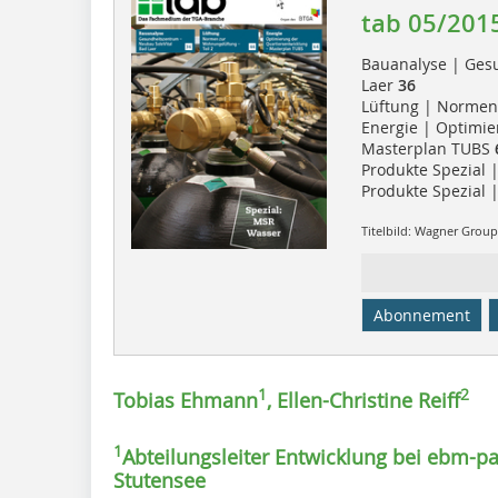
tab 05/201
Bauanalyse | Ges
Laer
36
Lüftung | Normen
Energie | Optimie
Masterplan TUBS
Produkte Spezial
Produkte Spezial 
Titelbild: Wagner Gro
Abonnement
1
2
Tobias Ehmann
, Ellen-Christine Reiff
1
Abteilungsleiter Entwicklung bei ebm-p
Stutensee