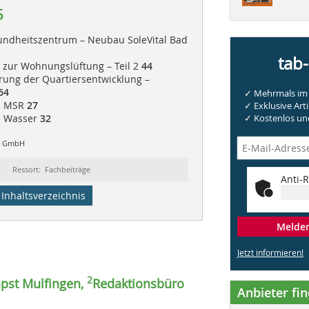
5
undheitszentrum – Neubau SoleVital Bad
tab
 zur Wohnungslüftung – Teil 2
44
rung der Quartiersentwicklung –
64
✓ Mehrmals im 
 | MSR
27
✓ Exklusive Arti
| Wasser
32
✓ Kostenlos und
up GmbH
Ressort: Fachbeiträge
Anti-R
Inhaltsverzeichnis
Melden 
Jetzt informieren!
2
apst Mulfingen,
Redaktionsbüro
Anbieter fi