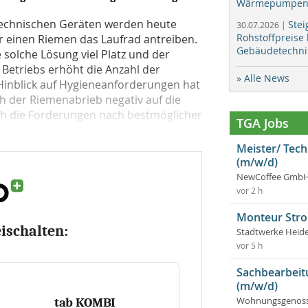
Wärmepumpen f
matechnischen Geräten werden heute
Stei
30.07.2026 |
Rohstoffpreise
r einen Riemen das Laufrad antreiben.
Gebäudetechni
 solche Lösung viel Platz und der
Betriebs erhöht die Anzahl der
» Alle News
 Hinblick auf Hygieneanforderungen hat
ch der Riemenabrieb negativ auf die
ch die Forderun­gen nach best­möglicher
TGA Jobs
Meister/ Tec
(m/w/d)
NewCoffee GmbH
vor 2 h
Monteur Stro
eischalten:
Stadtwerke Heid
vor 5 h
Sachbearbeit
(m/w/d)
Wohnungsgenosse
tab KOMBI