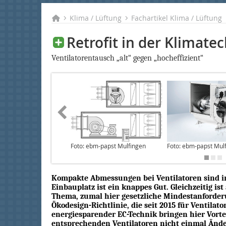
Klima / Lüftung
Fachartikel Klima / Lüftung
Retrofit in der Klimate
Ventilatorentausch „alt“ gegen „hocheffizient“
Foto: ebm-papst Mulfingen
Foto: ebm-papst Mul
Kompakte Abmessungen bei Ventilatoren sind in
Einbauplatz ist ein knappes Gut. Gleichzeitig ist
Thema, zumal hier gesetzliche Mindestanforderu
Ökodesign-Richtlinie, die seit 2015 für Ventilato
energiesparender EC-Technik bringen hier Vortei
entsprechenden Ventilatoren nicht einmal Änd