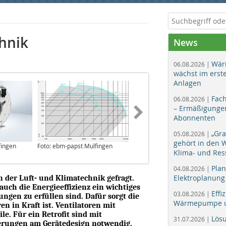
chnik
News
Wär
06.08.2026 |
wächst im erst
Anlagen
Fac
06.08.2026 |
– Ermäßigungen
Abonnenten
„Gr
05.08.2026 |
gehört in den
fingen
Foto: ebm-papst Mulfingen
Foto: ebm-papst Mulfingen
Klima- und Res
Plan
04.08.2026 |
Elektroplanung
 der Luft- und Klimatechnik gefragt.
 auch die Energieeffizienz ein wichtiges
Effi
03.08.2026 |
ngen zu erfüllen sind. Dafür sorgt die
Wärmepumpe un
ren in Kraft ist. Ventilatoren mit
le. Für ein Retrofit sind mit
Lös
31.07.2026 |
erungen am Gerätedesign notwendig.