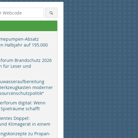
mepumpen-Absatz
en Halbjahr auf 195.000
hforum Brandschutz 2026
 für Leser und
auwasseraufbereitung
 Werkzeugkasten moderner
Foto: ebm-papst Mulfingen
Foto: ebm-papst Mulfingen
Foto: ebm
sourcenschutzpolitik“
erforum digital: Wenn
 Spielräume schafft
zientes Doppel:
d Klimagerät in einem
ungskonzepte zu Propan-