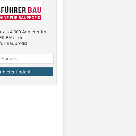
 als 4.000 Anbieter im
R BAU - der
ür Bauprofis!
nbieter finden!