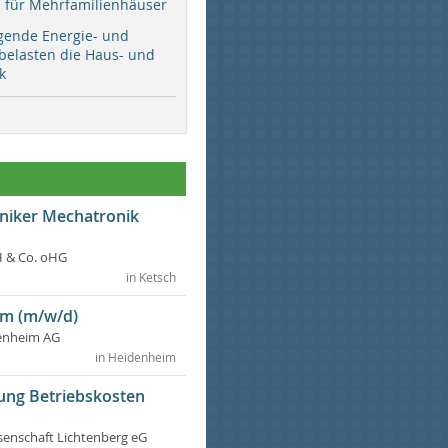
ür Mehrfamilienhäuser
gende Energie- und
 belasten die Haus- und
k
hniker Mechatronik
 & Co. oHG
in Ketsch
m (m/w/d)
enheim AG
in Heidenheim
ung Betriebskosten
nschaft Lichtenberg eG