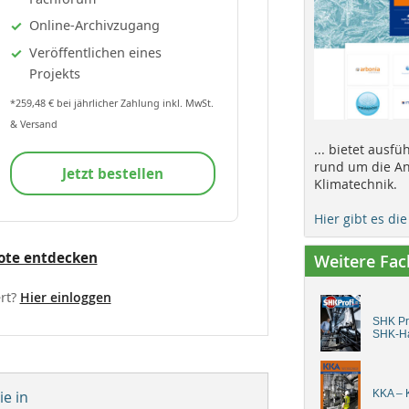
Online-Archivzugang
Veröffentlichen eines
Projekts
*259,48 € bei jährlicher Zahlung inkl. MwSt.
& Versand
... bietet ausf
rund um die An
Jetzt bestellen
Klimatechnik.
Hier gibt es di
ote entdecken
Weitere Fa
rt?
Hier einloggen
SHK Pro
SHK-H
e in
KKA – K