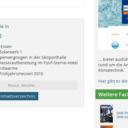
e in
0
 Essen
Solarwerk 1
ipenvergnügen in der Skisporthalle
... bietet ausf
asseraufbereitung im Fünf-Sterne-Hotel
rund um die An
 Erdwärme
Klimatechnik.
 Frühjahrsmessen 2010
Hier gibt es di
Ressort: Aktuelles
Weitere Fa
Inhaltsverzeichnis
SHK Pro
SHK-H