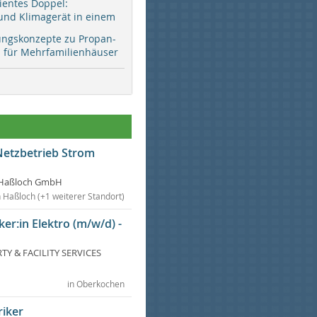
zientes Doppel:
d Klimagerät in einem
ungskonzepte zu Propan-
ür Mehrfamilienhäuser
Netzbetrieb Strom
Haßloch GmbH
n Haßloch (+1 weiterer Standort)
ker:in Elektro (m/w/d) -
Y & FACILITY SERVICES
in Oberkochen
riker