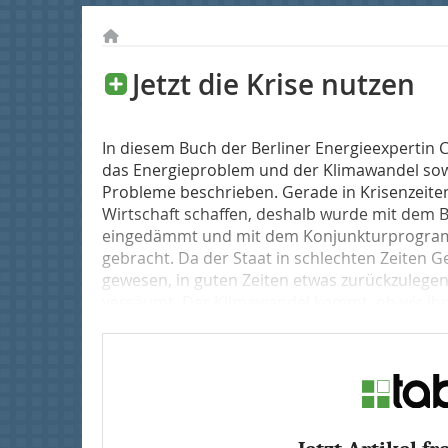
Jetzt die Krise nutzen
In diesem Buch der Berliner Energieexpertin C
das Energieproblem und der Klimawandel so
Probleme beschrieben. Gerade in Krisenzeiten 
Wirtschaft schaffen, deshalb wurde mit dem
eingedämmt und mit dem Konjunkturprogramm
gebracht. Da der Staat in schlechten Zeiten G
gewesen, in guten Zeiten etwas zurückzulegen
versäumt. Der Klimawandel kommt, ob wir ihn 