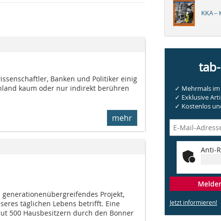
KKA – K
tab
ssenschaftler, Banken und Politiker einig
chland kaum oder nur indirekt berühren
✓ Mehrmals im 
✓ Exklusive Arti
✓ Kostenlos und
mehr
Anti-R
Melden 
n generationenübergreifendes Projekt,
Jetzt informieren!
seres täglichen Lebens betrifft. Eine
gut 500 Hausbesitzern durch den Bonner