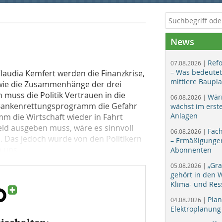
News
Ref
07.08.2026 |
– Was bedeutet
laudia Kemfert werden die Finanzkrise,
mittlere Baupl
wie die Zusammenhänge der drei
muss die Politik Vertrauen in die
Wär
06.08.2026 |
 Bankenrettungsprogramm die Gefahr
wächst im erst
Anlagen
 die Wirtschaft wieder in Fahrt
eld ausgeben muss, wäre es sinnvoll
Fac
06.08.2026 |
. Das jedoch wurde von den Politikern
– Ermäßigungen
uns...
Abonnenten
„Gr
05.08.2026 |
gehört in den
Klima- und Res
Plan
04.08.2026 |
Elektroplanung