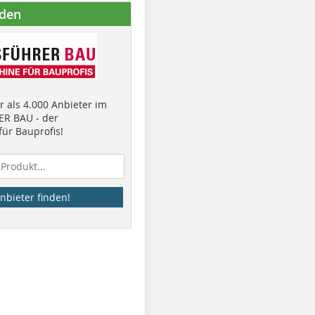
nden
 als 4.000 Anbieter im
R BAU - der
ür Bauprofis!
nbieter finden!