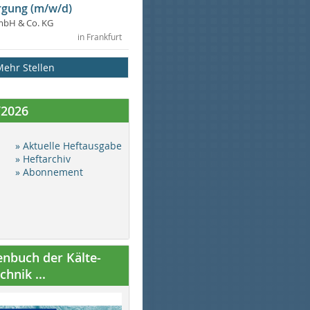
gung (m/w/d)
mbH & Co. KG
in Frankfurt
Mehr Stellen
/2026
» Aktuelle Heftausgabe
» Heftarchiv
» Abonnement
nbuch der Kälte-
hnik ...