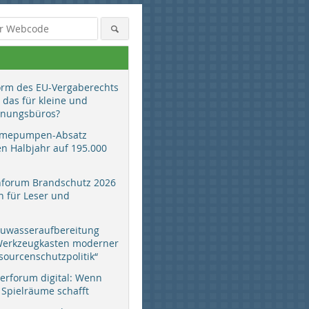
orm des EU-Vergaberechts
 das für kleine und
anungsbüros?
mepumpen-Absatz
en Halbjahr auf 195.000
hforum Brandschutz 2026
 für Leser und
auwasseraufbereitung
 Werkzeugkasten moderner
sourcenschutzpolitik“
erforum digital: Wenn
 Spielräume schafft