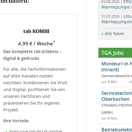
eischalten:
Effi
03.08.2026 |
Wärmepumpe un
Lös
31.07.2026 |
Wärmepumpen f
tab KOMBI
» Alle News
*
4,99 € / Woche
Das komplette tab-Erlebnis –
TGA Jobs
digital & gedruckt.
Monteur/-in 
Für alle, die Fachinformationen
(m/w/d)
auf allen Kanälen nutzen
Gemeindewerke 
vor 8 Min.
i
möchten: Kombinieren Sie Print
und Digital, profitieren Sie von
Servicetechni
unseren Fachforen und
Oberkochen
präsentieren Sie Ihr eigenes
STRABAG PROPERT
Projekt.
GMBH
vor 8 Min.
Ihre Vorteile:
Betriebselekt
Exklusive tab-PLUS-Artikel