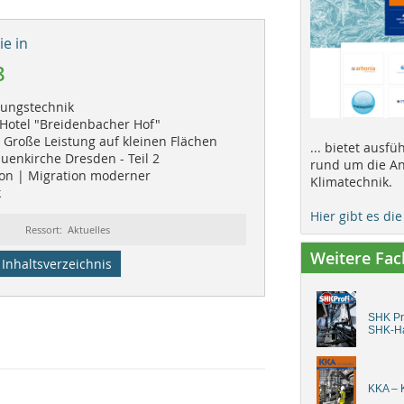
e in
8
zungstechnik
Hotel "Breidenbacher Hof"
 Große Leistung auf kleinen Flächen
... bietet ausf
uenkirche Dresden - Teil 2
rund um die An
n | Migration moderner
Klimatechnik.
k
Hier gibt es di
Ressort: Aktuelles
Weitere Fa
Inhaltsverzeichnis
SHK Pro
SHK-H
KKA – K