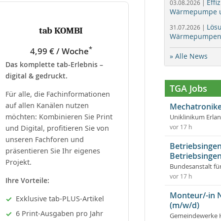
Effi
03.08.2026 |
Wärmepumpe un
Lös
31.07.2026 |
tab KOMBI
Wärmepumpen f
*
4,99 € / Woche
» Alle News
Das komplette tab-Erlebnis –
digital & gedruckt.
TGA Jobs
Für alle, die Fachinformationen
auf allen Kanälen nutzen
Mechatronike
möchten: Kombinieren Sie Print
Uniklinikum Erla
und Digital, profitieren Sie von
vor 17 h
unseren Fachforen und
Betriebsingen
präsentieren Sie Ihr eigenes
Betriebsingen
Projekt.
Bundesanstalt fü
vor 17 h
Ihre Vorteile:
Monteur/-in 
Exklusive tab-PLUS-Artikel
(m/w/d)
6 Print-Ausgaben pro Jahr
Gemeindewerke 