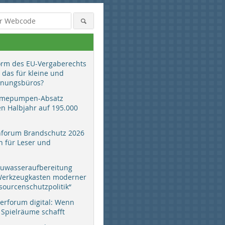
orm des EU-Vergaberechts
 das für kleine und
anungsbüros?
mepumpen-Absatz
en Halbjahr auf 195.000
hforum Brandschutz 2026
 für Leser und
auwasseraufbereitung
 Werkzeugkasten moderner
sourcenschutzpolitik“
erforum digital: Wenn
 Spielräume schafft