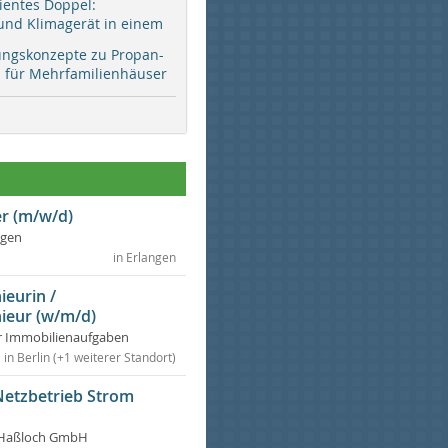
zientes Doppel:
d Klimagerät in einem
ungskonzepte zu Propan-
ür Mehrfamilienhäuser
r (m/w/d)
ngen
in Erlangen
ieurin /
ieur (w/m/d)
r Immobilienaufgaben
in Berlin (+1 weiterer Standort)
Netzbetrieb Strom
Haßloch GmbH