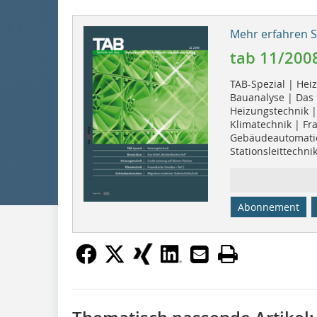
Mehr erfahren Si
tab 11/200
TAB-Spezial | Hei
Bauanalyse | Das 
Heizungstechnik |
Klimatechnik | Fra
Gebäudeautomatio
Stationsleittechni
Abonnement