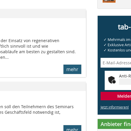
tab
✓ Mehrmals im 
 der Einsatz von regenerativen
✓ Exklusive Arti
lich sinnvoll ist und wie
✓ Kostenlos und
s­abläufe am besten zu gestalten sind.
en...
mehr
Anti-R
Melden 
en soll den Teilnehmern des Seminars
Jetzt informieren!
s Geschäftsfeld notwendig ist,
Anbieter fi
mehr