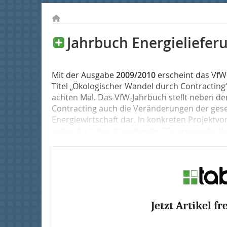
Jahrbuch Energieliefer
Mit der Ausgabe
2009/2010
erscheint das VfW
Titel „Ökologischer Wandel durch Contractin
achten Mal. Das VfW-Jahrbuch stellt neben de
Contracting auch die Veränderungen der gese
Energiewirtschaft dar. In konkreten Projektvo
keiten für zukunftsweisende CO
-sparende öko
2
Jetzt Artikel fr