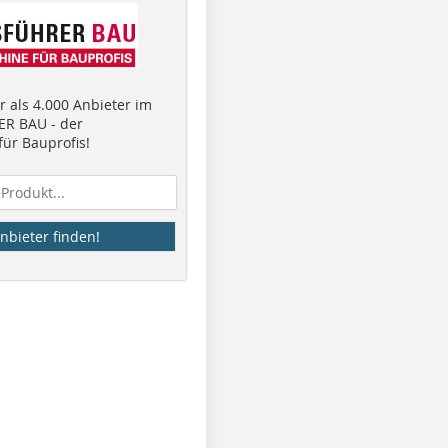
 als 4.000 Anbieter im
R BAU - der
ür Bauprofis!
nbieter finden!