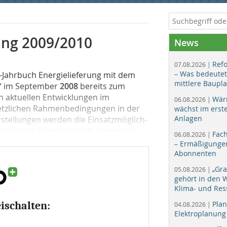
ung
2009/2010
News
Ref
07.08.2026 |
– Was bedeutet
-Jahr­buch Energielieferung mit dem
mittlere Baupl
g“ im September
2008
bereits zum
n aktuellen Entwicklungen im
Wär
06.08.2026 |
tzlichen Rah­men­bedingungen in der
wächst im erst
Anlagen
rstellungen werden die Einsatz­möglich­
logische Energietechnik vorgestellt.
Fac
06.08.2026 |
– Ermäßigungen
Abonnenten
„Gr
05.08.2026 |
gehört in den
Klima- und Res
eischalten:
Plan
04.08.2026 |
Elektroplanung