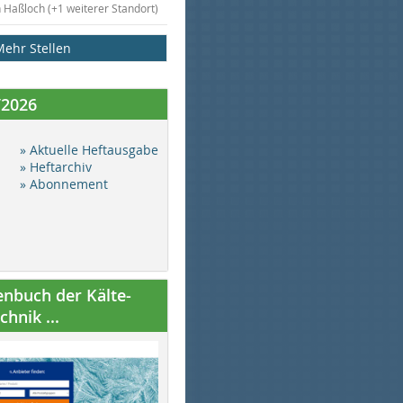
n Haßloch (+1 weiterer Standort)
Mehr Stellen
/2026
» Aktuelle Heftausgabe
» Heftarchiv
» Abonnement
nbuch der Kälte-
hnik ...