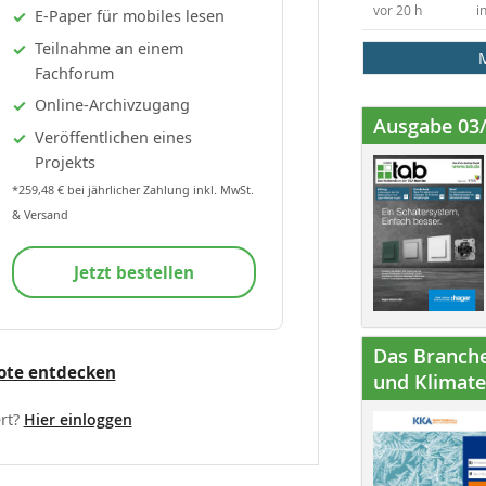
vor 20 h
i
E-Paper für mobiles lesen
Teilnahme an einem
Fachforum
Online-Archivzugang
Ausgabe 03
Veröffentlichen eines
Projekts
*259,48 € bei jährlicher Zahlung inkl. MwSt.
& Versand
Jetzt bestellen
Das Branche
ote entdecken
und Klimatec
rt?
Hier einloggen