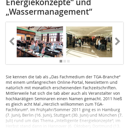
Energiekonzepte“ und
„Wassermanagement“
Sie kennen die tab als „Das Fachmedium der TGA-Branche“
mit einem umfangreichen Online-Portal, Newslettern und
natürlich mit monatlich erscheinenden Fachzeitschriften.
Mittlerweile hat sich die tab aber auch als Ver­anstalter von
hochkaräti­gen Seminaren einen Namen gemacht. 2011 hieß
es gleich acht Mal „Herzlich willkommen zum TGA-
Fachforum“. Im Frühjahr/Sommer 2011 ging es in Hamburg
(7. Juni), Berlin (16. Juni), Stuttgart (30. Juni) und München (7.
Juli) rund um das Thema „Intelligente Energiekonzepte“; im
Herbst stand dann in Hannover (6. Oktober), Dortmund (13.