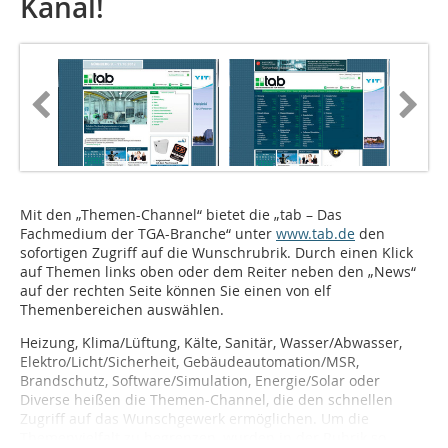
Kanal!
Mit den „Themen-Channel“ bietet die „tab – Das
Fachmedium der TGA-Branche“ unter
www.tab.de
den
sofortigen Zugriff auf die Wunschrubrik. Durch einen Klick
auf Themen links oben oder dem Reiter neben den „News“
auf der rechten Seite können Sie einen von elf
Themenbereichen auswählen.
Heizung, Klima/Lüftung, Kälte, Sanitär, Wasser/Abwasser,
Elektro/Licht/Sicherheit, Gebäudeautomation/MSR,
Brandschutz, Software/Simulation, Energie/Solar oder
Diverse heißen die Themen-Channel, die den schnellen
Zugriff auf das Wunschgewerk ermöglichen. Um die
Themenvielfalt zu begrenzen, wurden in der Rubrik so...